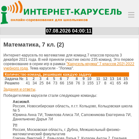
07.08.2026 04:00:11
Математика, 7 кл. (2)
Интернет-карусель по математике для команд 7 классов прошла 3
декабря 2021 года. В ней приняли участие около 235 команд. Это первое
соревнование в серии игр в рамках
"Карусель-кружка" 7 классов 202!-2022
учебного года
. Тема карусели - "Логика".
Количество команд, решивших каждую задачу
Задача №
1
2
3
4
5
6
7
8
9
10
11
12
13
14
15
Решило
41
34
25
84
73
66
158
76
3
155
17
8
41
65
49
Задания и ответы
.
Победителями карусели стали следующие команды:
АксиомА
Россия, Новосибирская область, п.г.т. Кольцово, Кольцовская школа
№ 5
Юркина Анна 7И, Томилова Алиcа 7И, Сапожникова Екатерина 7И,
Данильченко Дарья 7И
7!!
Россия, Московская область, г. Дубна, Межшкольный физико-
математический факультатив
Гомзин Дмитрий 7, Давыдова Дарья 7, Кулагин Антон 7, Гриднев