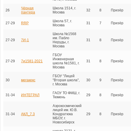
Чёрная
Школа 1514, г.
26
32
8
Призёр
пантера
Москва
Школа 57, г.
27-29
RRP
31
7
Призёр
Москва
Школа №1568
им. Пабло
27-29
7И-1
31
8
Призёр
Неруды, г.
Москва
ГБОУ
Инженерная
27-29
7и1581-2021
31
8
Призёр
школа №1581, г.
Москва
ГБОУ "Лицей
30
мегакекс
"Вторая школа",
30
9
Призёр
г. Москва
ГАОУ ТО ФМШ, г.
31-34
ИНТЕГРАЛ
29
8
Призёр
Тюмень
Аэрокосмический
лицей им. Ю.В.
31-34
АКЛ_7.3
Кондратюка
29
8
Призёр
МБОУ, г.
Новосибирск
школа 2121, г.