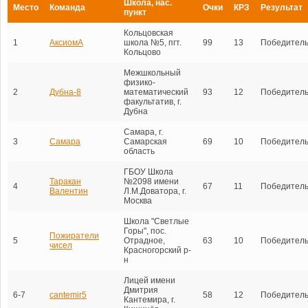
Школа, нас.
Место
Команда
Очки
КРЗ
Результат
пункт
Кольцовская
1
АксиомА
школа №5, пгт.
99
13
Победител
Кольцово
Межшкольный
физико-
2
Дубна-8
математический
93
12
Победител
факультатив, г.
Дубна
Самара, г.
3
Самара
Самарская
69
10
Победител
область
ГБОУ Школа
Таракан
№2098 имени
4
67
11
Победител
Валентин
Л.М.Доватора, г.
Москва
Школа "Светлые
Горы", пос.
Пожиратели
5
Отрадное,
63
10
Победител
чисел
Красногорский р-
н
Лицей имени
Дмитрия
6-7
cantemir5
58
12
Победител
Кантемира, г.