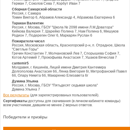
Герман 7, Соколов Сева 7, Корбут Иван 7
Сборная Самарской области
Россия, г. Самара
Томин Виктор 6, Абрамов Александр 4, Абрамова Екатерина 6
Таракан Валентин
Россия, г. Москва, ГБОУ "Школа № 2098 имени Л.М.Доватора"
Кийкова Валерия 7, Шарейко Полина 7, Нам Полина 6, Мишуков
Родион 7, Подерегин Олег 6, Маркарян Руслан 6
Пожиратели чисел
Россия, Московская область, Красногорский р-н, п. Отрадное, Школа
"Светлые Горы"
Гречин Константин 7, Молчановский Лев 7, Спорышева София 7,
Котов Артемий 7, Прокофьева Анастасия 7, Ушаков Вячеслав 7
cantemir5
Молдавия, г. Кишинёв, Лицей имени Дмитрия Кантемира
Долгополова Анастасия 6б, Лянка Виктория 6г, Митрофанский Павел
6б, Олару Никита 6б, Макаренко Елизавета 6г
Думина Ульяна
Россия, г. Москва, ГБОУ "Пятьдесят седьмая школа"
Думина Ульяна 7
Все результаты
(для зарегистрированых пользователей).
Сертификаты
доступны для скачивания (в личном кабинете команды)
всем участникам, давшим не менее 2 верных ответов.
Победители и призёры