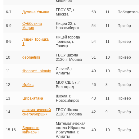
Кишинёв
ГБОУ 57, г.
6-7
Думина Ульяна
58
11
Победител
Москва
Субботина
Лицей 22, г.
8-9
54
11
Призёр
Мария
Новосибирск
Лицей города
Лицей Троицка
8-9
Троицка, г.
54
11
Призёр
1
Троицк
ГБОУ Школа
10
geometriki
51
10
Призёр
2120, г. Москва
CleverS, г.
11
fibonacci_almaty
49
10
Призёр
Алматы
МОУ СШ 57, г.
12
Ирбис
46
8
Призёр
Волгоград
Школа, г.
13
Циракатака
43
11
Призёр
Новосибирск
автоматический
ГБОУ Школа
14
42
9
Призёр
снегоуборщик
2120, г. Москва
Математическая
Бешеные
школа Ибрагима
15-16
40
10
Призёр
кайнары!
Ибатулина, г.
Алматы