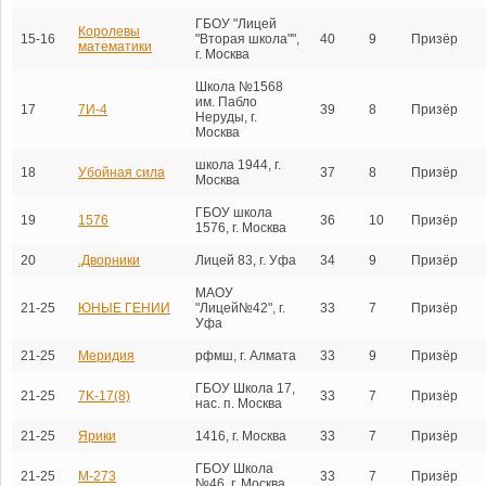
ГБОУ "Лицей
Королевы
15-16
"Вторая школа"",
40
9
Призёр
математики
г. Москва
Школа №1568
им. Пабло
17
7И-4
39
8
Призёр
Неруды, г.
Москва
школа 1944, г.
18
Убойная сила
37
8
Призёр
Москва
ГБОУ школа
19
1576
36
10
Призёр
1576, г. Москва
20
.Дворники
Лицей 83, г. Уфа
34
9
Призёр
МАОУ
21-25
ЮНЫЕ ГЕНИИ
"Лицей№42", г.
33
7
Призёр
Уфа
21-25
Меридия
рфмш, г. Алмата
33
9
Призёр
ГБОУ Школа 17,
21-25
7K-17(8)
33
7
Призёр
нас. п. Москва
21-25
Ярики
1416, г. Москва
33
7
Призёр
ГБОУ Школа
21-25
М-273
33
7
Призёр
№46, г. Москва