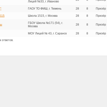
Лицей №33, г. Иваново
^
ГАОУ ТО ФМШ, г. Тюмень
28
8
Призёр
515
Школа 1515, г. Москва
28
8
Призёр
ГБОУ Школа №171 (54), г.
ты
28
8
Призёр
Москва
МОУ Лицей № 43, г. Саранск
28
8
Призёр
 ответов.