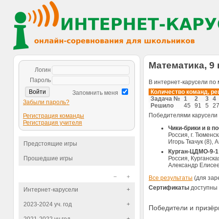
Математика, 9 
Логин
Пароль
В интернет-карусели по 
Количество команд, р
Запомнить меня
Задача №
1
2
3
4
Забыли пароль?
Решило
45
91
5
2
Победителями карусели
Регистрация команды
Регистрация учителя
Чики-брики и в п
Россия, г. Тюменс
Игорь Ткачук (8),
Предстоящие игры
Курган-ЦДМО-9-1
Прошедшие игры
Россия, Курганская
Александр Елисеев
−
+
Все результаты
(для зар
Сертификаты
доступны 
Интернет-карусели
+
2023-2024 уч. год
+
Победители и призё