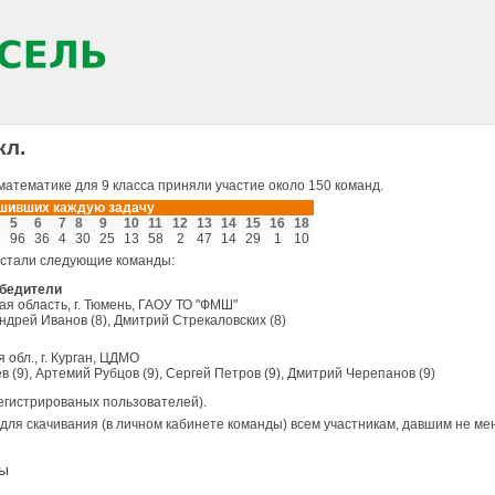
кл.
математике для 9 класса приняли участие около 150 команд.
ешивших каждую задачу
5
6
7
8
9
10
11
12
13
14
15
16
18
7
96
36
4
30
25
13
58
2
47
14
29
1
10
 стали следующие команды:
обедители
кая область, г. Тюмень, ГАОУ ТО "ФМШ"
 Андрей Иванов (8), Дмитрий Стрекаловских (8)
 обл., г. Курган, ЦДМО
 (9), Артемий Рубцов (9), Сергей Петров (9), Дмитрий Черепанов (9)
егистрированых пользователей).
для скачивания (в личном кабинете команды) всем участникам, давшим не мен
ры