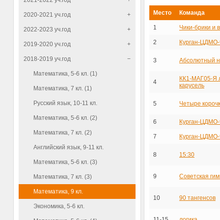
2021-2022 уч.год
+
Место
Команда
2020-2021 уч.год
+
1
Чики-брики и 
2022-2023 уч.год
+
2
Курган-ЦДМО-
2019-2020 уч.год
+
2018-2019 уч.год
−
3
Абсолютный н
Математика, 5-6 кл. (1)
КК1-МАГ05-Я 
4
карусель
Математика, 7 кл. (1)
Русский язык, 10-11 кл.
5
Четыре короч
Математика, 5-6 кл. (2)
6
Курган-ЦДМО-
Математика, 7 кл. (2)
7
Курган-ЦДМО-
Английский язык, 9-11 кл.
8
15:30
Математика, 5-6 кл. (3)
9
Советская гим
Математика, 7 кл. (3)
Математика, 9 кл.
10
90 тангенсов
Экономика, 5-6 кл.
11-15
логика