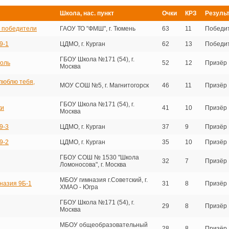
Школа, нас. пункт
Очки
КРЗ
Резуль
в победители
ГАОУ ТО "ФМШ", г. Тюмень
63
11
Победи
9-1
ЦДМО, г. Курган
62
13
Победи
ГБОУ Школа №171 (54), г.
оль
52
12
Призёр
Москва
люблю тебя,
МОУ СОШ №5, г. Магнитогорск
46
11
Призёр
ГБОУ Школа №171 (54), г.
ки
41
10
Призёр
Москва
9-3
ЦДМО, г. Курган
37
9
Призёр
9-2
ЦДМО, г. Курган
35
10
Призёр
ГБОУ СОШ № 1530 "Школа
32
7
Призёр
Ломоносова", г. Москва
МБОУ гимназия г.Советский, г.
назия 9Б-1
31
8
Призёр
ХМАО - Югра
ГБОУ Школа №171 (54), г.
29
8
Призёр
Москва
МБОУ общеобразовательный
28
8
Призёр