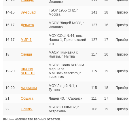
Иваново
ГБОУ 1955 СП2, г.
14-15
89-squad
141
18
Призёр
Москва
МБОУ "Лицей №33", г.
16-17
Девчата
127
16
Призёр
Иваново
МОУ СОШ №44, пос.
16-17
МИР-1
Чална-1, Прионежский
127
17
Призёр
р-н
МАОУ Гимназия г.
18
Овощи
117
16
Призёр
Нытвы, г. Нытва
МБОУ школа №18 им.
ШКОЛА
Маршала
19-20
115
19
Призёр
№18_10
А.М.Василевского, г.
Кинешма
МОУ Лицей №1, г.
19-20
лицеисты
115
18
Призёр
Тутаев
21
Общага
Лицей 43, г. Саранск
111
17
Призёр
МБОУ СОШ№32, г.
22
Сливки
108
19
Призёр
Астрахань
КРЗ — количество верных ответов.