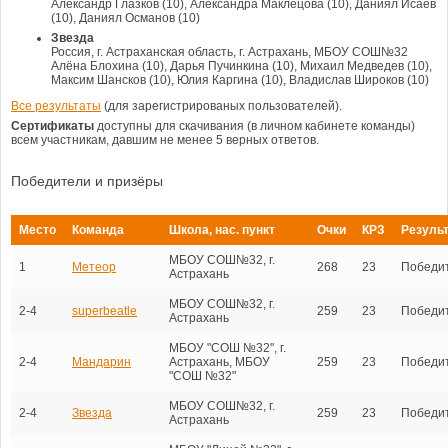
Александр Глазков (10), Александра Маклецова (10), Даниял Исаев
(10), Даниял Османов (10)
Звезда
Россия, г. Астраханская область, г. Астрахань, МБОУ СОШ№32
Алёна Блохина (10), Дарья Пучинкина (10), Михаил Медведев (10),
Максим Шансков (10), Юлия Каргина (10), Владислав Широков (10)
Все результаты
(для зарегистрированых пользователей).
Сертификаты
доступны для скачивания (в личном кабинете команды)
всем участникам, давшим не менее 5 верных ответов.
Победители и призёры
Место
Команда
Школа, нас. пункт
Очки
КРЗ
Резуль
МБОУ СОШ№32, г.
1
Метеор
268
23
Победи
Астрахань
МБОУ СОШ№32, г.
2-4
superbeatle
259
23
Победи
Астрахань
МБОУ "СОШ №32", г.
2-4
Мандарин
Астрахань, МБОУ
259
23
Победи
"СОШ №32"
МБОУ СОШ№32, г.
2-4
Звезда
259
23
Победи
Астрахань