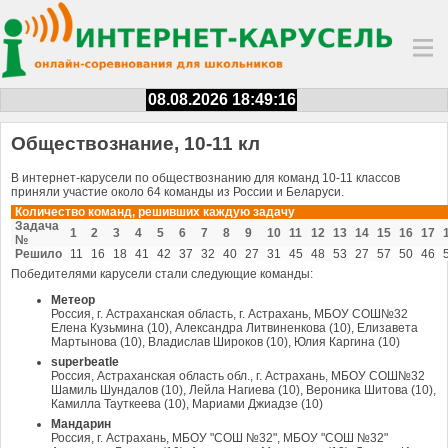
08.08.2026 18:49:16
Обществознание, 10-11 кл
В интернет-карусели по обществознанию для команд 10-11 классов
приняли участие около 64 команды из России и Беларуси.
Количество команд, решивших каждую задачу
Задача
1
2
3
4
5
6
7
8
9
10
11
12
13
14
15
16
17
№
Решило
11
16
18
41
42
37
32
40
27
31
45
48
53
27
57
50
46
Победителями карусели стали следующие команды:
Метеор
Россия, г. Астраханская область, г. Астрахань, МБОУ СОШ№32
Елена Кузьмина (10), Александра Литвиненкова (10), Елизавета
Мартынова (10), Владислав Широков (10), Юлия Каргина (10)
superbeatle
Россия, Астраханская область обл., г. Астрахань, МБОУ СОШ№32
Шамиль Шундалов (10), Лейла Нагиева (10), Вероника Шитова (10),
Камилла Тауткеева (10), Мариами Джиадзе (10)
Мандарин
Россия, г. Астрахань, МБОУ "СОШ №32", МБОУ "СОШ №32"