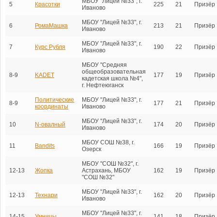
МБОУ "Лицей №33", г.
5
Красотки
225
21
Призёр
Иваново
МБОУ "Лицей №33", г.
6
РомаМашка
213
21
Призёр
Иваново
МБОУ "Лицей №33", г.
7
Курс Рубля
190
22
Призёр
Иваново
МБОУ "Средняя
общеобразовательная
8-9
KADET
177
19
Призёр
кадетская школа №4",
г. Нефтеюганск
Политические
МБОУ "Лицей №33", г.
8-9
177
21
Призёр
координаты
Иваново
МБОУ "Лицей №33", г.
10
N-овалный
174
20
Призёр
Иваново
МБОУ СОШ №38, г.
11
Bandits
166
19
Призёр
Озерск
МБОУ "СОШ №32", г.
12-13
Жопка
Астрахань, МБОУ
162
19
Призёр
"СОШ №32"
МБОУ "Лицей №33", г.
12-13
Технари
162
20
Призёр
Иваново
МБОУ "Лицей №33", г.
14-15
Умницы
141
18
Призёр