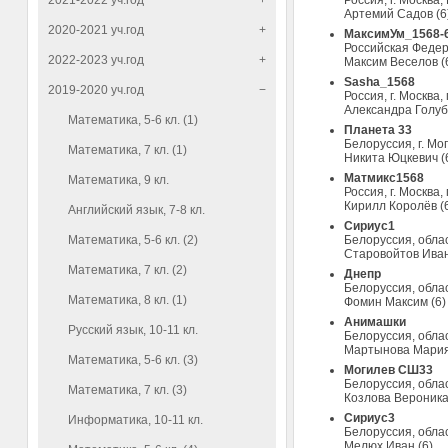
2021-2022 уч.год
+
Россия, г. Моск
Артемий Садов (6
2020-2021 уч.год
+
МаксимУм_1568-
Российская Федера
2022-2023 уч.год
+
Максим Веселов (
Sasha_1568
2019-2020 уч.год
−
Россия, г. Москва
Александра Голуб
Математика, 5-6 кл. (1)
Планета 33
Белоруссия, г. Мо
Математика, 7 кл. (1)
Никита Юцкевич (
Матмикс1568
Математика, 9 кл.
Россия, г. Москва,
Кирилл Королёв (
Английский язык, 7-8 кл.
Сириус1
Математика, 5-6 кл. (2)
Белоруссия, обла
Старовойтов Иван
Математика, 7 кл. (2)
Днепр
Белоруссия, обла
Математика, 8 кл. (1)
Фомин Максим (6)
Анимашки
Русский язык, 10-11 кл.
Белоруссия, обла
Мартынова Мария
Математика, 5-6 кл. (3)
Могилев СШ33
Белоруссия, обла
Математика, 7 кл. (3)
Козлова Вероника
Сириус3
Информатика, 10-11 кл.
Белоруссия, обла
Мелюх Иван (6)