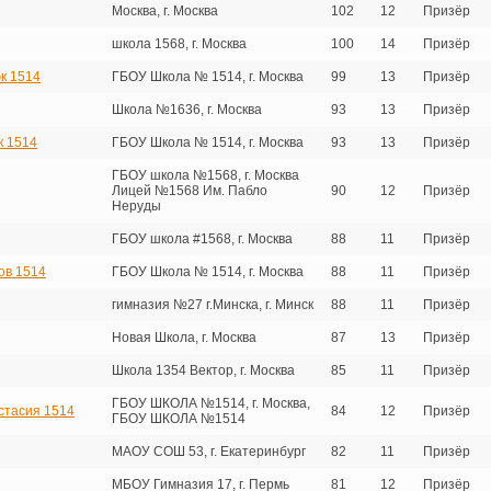
Москва, г. Москва
102
12
Призёр
школа 1568, г. Москва
100
14
Призёр
к 1514
ГБОУ Школа № 1514, г. Москва
99
13
Призёр
Школа №1636, г. Москва
93
13
Призёр
к 1514
ГБОУ Школа № 1514, г. Москва
93
13
Призёр
ГБОУ школа №1568, г. Москва
Лицей №1568 Им. Пабло
90
12
Призёр
Неруды
ГБОУ школа #1568, г. Москва
88
11
Призёр
ов 1514
ГБОУ Школа № 1514, г. Москва
88
11
Призёр
гимназия №27 г.Минска, г. Минск
88
11
Призёр
Новая Школа, г. Москва
87
13
Призёр
Школа 1354 Вектор, г. Москва
85
11
Призёр
ГБОУ ШКОЛА №1514, г. Москва,
стасия 1514
84
12
Призёр
ГБОУ ШКОЛА №1514
МАОУ СОШ 53, г. Екатеринбург
82
11
Призёр
МБОУ Гимназия 17, г. Пермь
81
12
Призёр