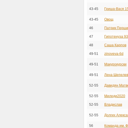
43-45
Гриша-Вася 1
43-45
Овощ
46
Патрик Перши
47
Гипотенуза 9
48
Саша Карпов
49-51
zinoveva-6d
49-51
Макурокурски
49-51
Лена Шепелев
52-55
Давидян Матв
52-55
Миледи2020
52-55
Владислав
52-55
Долгих Алекс
56
Команда им. 