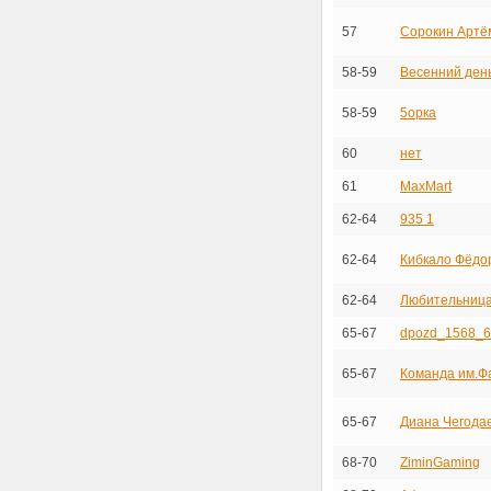
57
Сорокин Артё
58-59
Весенний ден
58-59
5орка
60
нет
61
MaxMart
62-64
935 1
62-64
Кибкало Фёдо
62-64
Любительница
65-67
dpozd_1568_6
65-67
Команда им.Ф
65-67
Диана Чегода
68-70
ZiminGaming