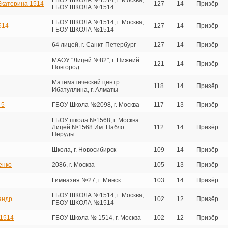
ГБОУ ШКОЛА №1514, г. Москва,
Екатерина 1514
127
14
Призёр
ГБОУ ШКОЛА №1514
ГБОУ ШКОЛА №1514, г. Москва,
514
127
14
Призёр
ГБОУ ШКОЛА №1514
64 лицей, г. Санкт-Петербург
127
14
Призёр
МАОУ "Лицей №82", г. Нижний
121
14
Призёр
Новгород
Математический центр
118
14
Призёр
Ибатуллина, г. Алматы
-5
ГБОУ Школа №2098, г. Москва
117
13
Призёр
ГБОУ школа №1568, г. Москва
Лицей №1568 Им. Пабло
112
14
Призёр
Неруды
Школа, г. Новосибирск
109
14
Призёр
енко
2086, г. Москва
105
13
Призёр
Гимназия №27, г. Минск
103
14
Призёр
ГБОУ ШКОЛА №1514, г. Москва,
андр
102
12
Призёр
ГБОУ ШКОЛА №1514
1514
ГБОУ Школа № 1514, г. Москва
102
12
Призёр