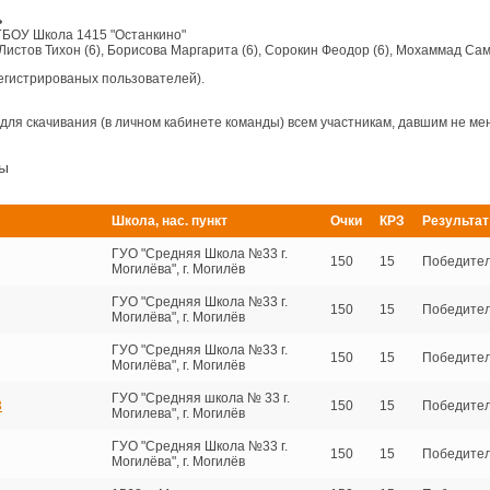
ь
 ГБОУ Школа 1415 "Останкино"
 Листов Тихон (6), Борисова Маргарита (6), Сорокин Феодор (6), Мохаммад Сам
егистрированых пользователей).
для скачивания (в личном кабинете команды) всем участникам, давшим не мен
ры
Школа, нас. пункт
Очки
КРЗ
Результат
ГУО "Средняя Школа №33 г.
150
15
Победите
Могилёва", г. Могилёв
ГУО "Средняя Школа №33 г.
150
15
Победите
Могилёва", г. Могилёв
ГУО "Средняя Школа №33 г.
150
15
Победите
Могилёва", г. Могилёв
ГУО "Средняя школа № 33 г.
3
150
15
Победите
Могилева", г. Могилёв
ГУО "Средняя Школа №33 г.
150
15
Победите
Могилёва", г. Могилёв