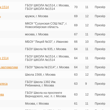
ГБОУ ШКОЛА №1514, г. Москва,
м 1514
70
11
Призёр
ГБОУ ШКОЛА №1514
ь
кружок, г. Москва
69
12
Призёр
МКОУ "Сузунская СОШ №2", г.
69
12
Призёр
Новосибирская область
москва, г. Москва
67
11
Призёр
МБОУ "Лицей №33", г. Иваново
66
10
Призёр
ГБОУ Школа № 935, г. Москва
64
11
Призёр
ГБОУ ШКОЛА №1514, г. Москва,
р 1514
64
11
Призёр
ГБОУ ШКОЛА №1514
 математики
ГБОУ "Школа №1514", г. Москва
64
12
Призёр
Школа 1568, г. Москва
63
12
Призёр
ГБОУ Школа 1392 Им.
алеса
63
9
Призёр
Рябинкина, г. Москва
ГБОУ Школа на проспекте
ева
63
12
Призёр
Вернадского, нас. п. г. Москва
Москва, г. Москва
61
11
Призёр