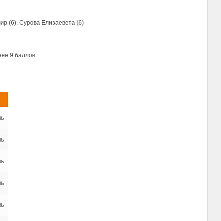
ир (6), Сурова Елизаевета (6)
ее 9 баллов.
ль
ль
ль
ль
ль