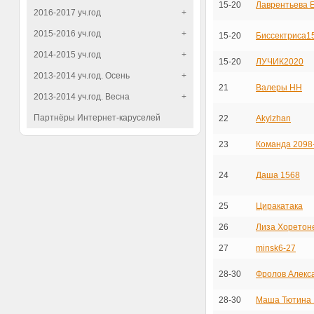
15-20
Лаврентьева 
2016-2017 уч.год
+
2015-2016 уч.год
+
15-20
Биссектриса1
2014-2015 уч.год
+
15-20
ЛУЧИК2020
2013-2014 уч.год. Осень
+
21
Валеры НН
2013-2014 уч.год. Весна
+
Партнёры Интернет-каруселей
22
Akylzhan
23
Команда 2098
24
Даша 1568
25
Циракатака
26
Лиза Хоретон
27
minsk6-27
28-30
Фролов Алекс
28-30
Маша Тютина 