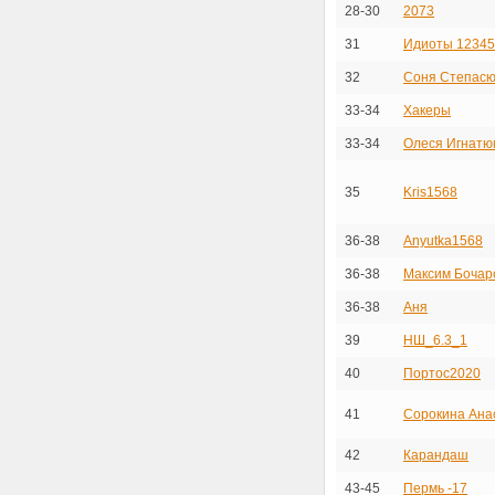
28-30
2073
31
Идиоты 12345
32
Соня Степасю
33-34
Хакеры
33-34
Олеся Игнатю
35
Kris1568
36-38
Anyutka1568
36-38
Максим Бочар
36-38
Аня
39
НШ_6.3_1
40
Портос2020
41
Сорокина Ана
42
Карандаш
43-45
Пермь -17