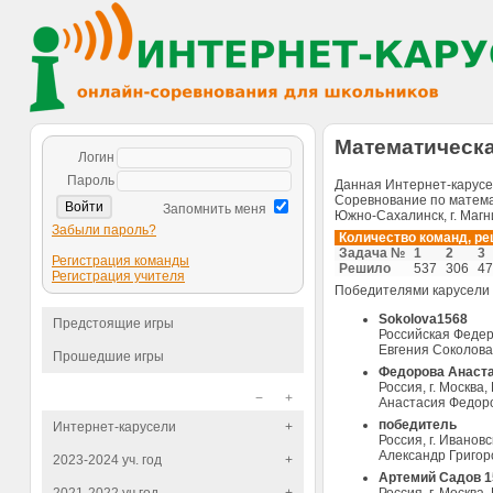
Математическая
Логин
Пароль
Данная Интернет-карусел
Соревнование по матема
Запомнить меня
Южно-Сахалинск, г. Магнито
Забыли пароль?
Количество команд, р
Задача №
1
2
3
Регистрация команды
Решило
537
306
47
Регистрация учителя
Победителями карусели
Sokolova1568
Предстоящие игры
Российская Федера
Евгения Соколова
Прошедшие игры
Федорова Анаста
Россия, г. Моск
−
+
Анастасия Федоро
победитель
Интернет-карусели
+
Россия, г. Иванов
Александр Григоро
2023-2024 уч. год
+
Артемий Садов 1