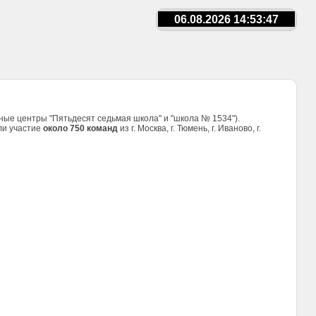
06.08.2026 14:53:48
сные центры "Пятьдесят седьмая школа" и "школа № 1534").
яли участие
около 750 команд
из г. Москва, г. Тюмень, г. Иваново, г.