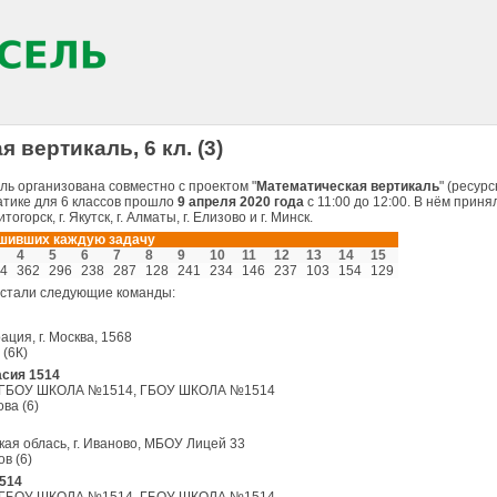
 вертикаль, 6 кл. (3)
ь организована совместно с проектом "
Математическая вертикаль
" (ресур
тике для 6 классов прошло
9
апреля 2020 года
с 11:00 до 12:00. В нём прин
горск, г. Якутск, г. Алматы, г. Елизово и г. Минск.
ешивших каждую задачу
4
5
6
7
8
9
10
11
12
13
14
15
4
362
296
238
287
128
241
234
146
237
103
154
129
 стали следующие команды:
ция, г. Москва, 1568
 (6К)
сия 1514
ва, ГБОУ ШКОЛА №1514, ГБОУ ШКОЛА №1514
ва (6)
ская облась, г. Иваново, МБОУ Лицей 33
в (6)
514