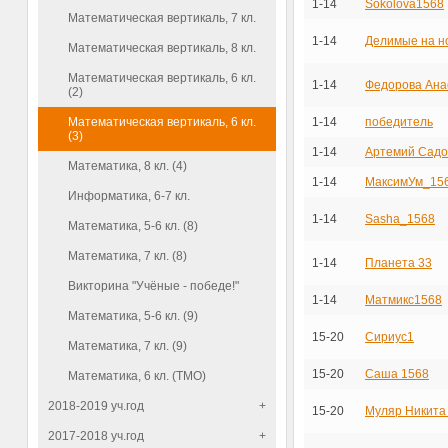
1-14
Sokolova1568
Математическая вертикаль, 7 кл.
1-14
Делимые на н
Математическая вертикаль, 8 кл.
Математическая вертикаль, 6 кл.
1-14
Федорова Ана
(2)
Математическая вертикаль, 6 кл.
1-14
победитель
(3)
1-14
Артемий Садо
Математика, 8 кл. (4)
1-14
МаксимУм_15
Информатика, 6-7 кл.
1-14
Sasha_1568
Математика, 5-6 кл. (8)
Математика, 7 кл. (8)
1-14
Планета 33
Викторина "Учёные - победе!"
1-14
Матмикс1568
Математика, 5-6 кл. (9)
15-20
Сириус1
Математика, 7 кл. (9)
15-20
Саша 1568
Математика, 6 кл. (ТМО)
2018-2019 уч.год
+
15-20
Муляр Никита
2017-2018 уч.год
+