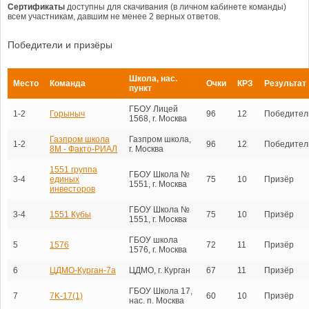
Сертификаты
доступны для скачивания (в личном кабинете команды)
всем участникам, давшим не менее 2 верных ответов.
Победители и призёры
Школа, нас.
Место
Команда
Очки
КРЗ
Результат
пункт
ГБОУ Лицей
1-2
Горыныч
96
12
Победител
1568, г. Москва
Газпром школа
Газпром школа,
1-2
96
12
Победител
8М - Факто-РИАЛ
г. Москва
1551 группа
ГБОУ Школа №
3-4
единых
75
10
Призёр
1551, г. Москва
инвесторов
ГБОУ Школа №
3-4
1551 Кубы
75
10
Призёр
1551, г. Москва
ГБОУ школа
5
1576
72
11
Призёр
1576, г. Москва
6
ЦДМО-Курган-7а
ЦДМО, г. Курган
67
11
Призёр
ГБОУ Школа 17,
7
7K-17(1)
60
10
Призёр
нас. п. Москва