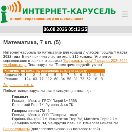
06.08.2026 05:12:25
Математика, 7 кл. (5)
Интернет-карусель по математике для команд 7 классов прошла
4 марта
2022 года
. В ней приняли участие около
210 команд
. Это
пятое
соревнование в серии игр в рамках
"Карусель-кружка" 7 классов 202!-2022
учебного года
. Тема карусели: "
Геометрия: подсчёт углов
".
Количество команд, решивших каждую задачу
Задача №
1
2
3
4
5
6
7
8
9
10
11
14
Решило
124
63
77
112
60
34
58
31
73
62
18
8
Задания и ответы
.
Победителями карусели стали следующие команды:
Горыныч
Россия, г. Москва, ГБОУ Лицей № 1568
Беленький Егор 7К, Русаков Илья 7К
Газпром школа 7М - 1
Россия, г. Москва, ОЧУ "Газпром школа"
Горбань Дмитрий 7М, Инжеватов Егор 7М, Михалев Сергей 7М,
Давыдова Алиса 7М, Мандругин Иван 7М, Ильясова Рената 7М
Все результаты
(для зарегистрированых пользователей).