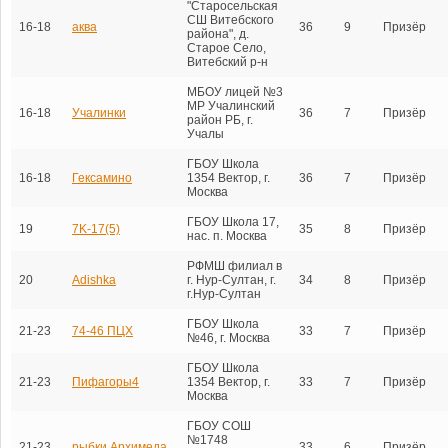
"Старосельская
СШ Витебского
16-18
аква
36
9
Призёр
района", д.
Старое Село,
Витебский р-н
МБОУ лицей №3
МР Учалинский
16-18
Учалинки
36
7
Призёр
район РБ, г.
Учалы
ГБОУ Школа
16-18
Гексамино
1354 Вектор, г.
36
7
Призёр
Москва
ГБОУ Школа 17,
19
7K-17(5)
35
8
Призёр
нас. п. Москва
РФМШ филиал в
20
Adishka
г. Нур-Султан, г.
34
8
Призёр
г.Нур-Султан
ГБОУ Школа
21-23
74-46 ПЦХ
33
7
Призёр
№46, г. Москва
ГБОУ Школа
21-23
Пифагоры4
1354 Вектор, г.
33
7
Призёр
Москва
ГБОУ СОШ
№1748
21-23
рыбки Архимеда
33
6
Призёр