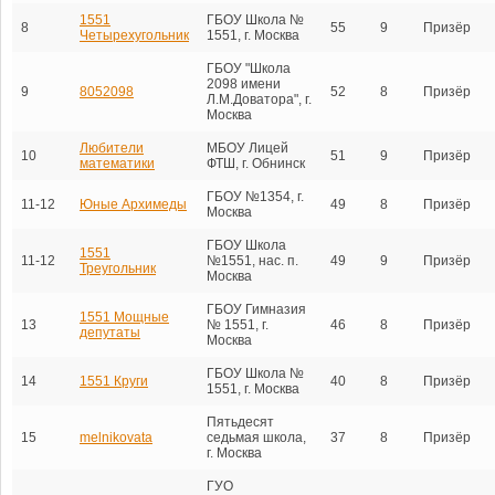
1551
ГБОУ Школа №
8
55
9
Призёр
Четырехугольник
1551, г. Москва
ГБОУ "Школа
2098 имени
9
8052098
52
8
Призёр
Л.М.Доватора", г.
Москва
Любители
МБОУ Лицей
10
51
9
Призёр
математики
ФТШ, г. Обнинск
ГБОУ №1354, г.
11-12
Юные Архимеды
49
8
Призёр
Москва
ГБОУ Школа
1551
11-12
№1551, нас. п.
49
9
Призёр
Треугольник
Москва
ГБОУ Гимназия
1551 Мощные
13
№ 1551, г.
46
8
Призёр
депутаты
Москва
ГБОУ Школа №
14
1551 Круги
40
8
Призёр
1551, г. Москва
Пятьдесят
15
melnikovata
седьмая школа,
37
8
Призёр
г. Москва
ГУО