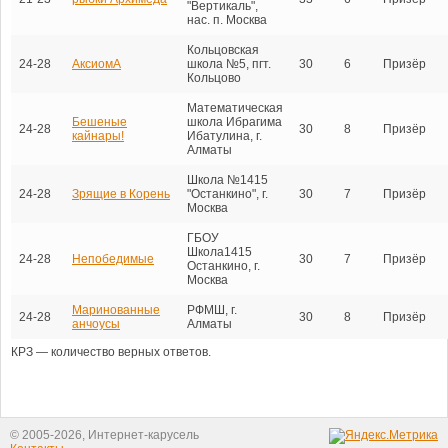
"Вертикаль",
нас. п. Москва
Кольцовская
24-28
АксиомА
школа №5, пгт.
30
6
Призёр
Кольцово
Математическая
Бешеные
школа Ибрагима
24-28
30
8
Призёр
кайнары!
Ибатулина, г.
Алматы
Школа №1415
24-28
Зрящие в Корень
"Останкино", г.
30
7
Призёр
Москва
ГБОУ
Школа1415
24-28
Непобедимые
30
7
Призёр
Останкино, г.
Москва
Маринованные
РФМШ, г.
24-28
30
8
Призёр
анчоусы
Алматы
КРЗ — количество верных ответов.
© 2005-2026, Интернет-карусель