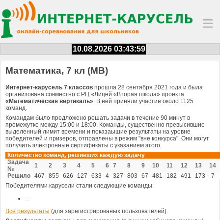
10.08.2026 03:43:59
Математика, 7 кл (МВ)
Интернет-карусель 7 классов
прошла 28 сентября 2021 года и была
организована совместно с РЦ «Лицей «Вторая школа» проекта
«Математическая вертикаль»
. В ней приняли участие около 1125
команд.
Командам было предложено решать задачи в течение 90 минут в
промежутке между 15:00 и 18:00. Команды, существенно превысившие
выделенный лимит времени и показаышие результаты на уровне
победителей и призеров, отправлены в режим "вне конкурса". Они могут
получить электронные сертификаты с указанием этого.
Количество команд, решивших каждую задачу
Задача
1
2
3
4
5
6
7
8
9
10
11
12
13
14
№
Решило
467
855
626
127
633
4
327
803
67
481
182
491
173
7
Победителями карусели стали следующие команды:
...
Все результаты
(для зарегистрированых пользователей).