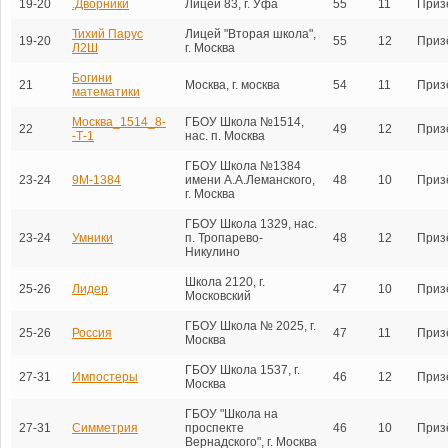
19-20
.Дворники
Лицей 83, г. Уфа
55
11
Приз
Тихий Парус
Лицей "Вторая школа",
19-20
55
12
Приз
Л2Ш
г. Москва
Богини
21
Москва, г. москва
54
11
Приз
математики
Москва_1514_8-
ГБОУ Школа №1514,
22
49
12
Приз
-Т-1
нас. п. Москва
ГБОУ Школа №1384
23-24
9М-1384
имени А.А.Леманского,
48
10
Приз
г. Москва
ГБОУ Школа 1329, нас.
23-24
Умники
п. Тропарево-
48
12
Приз
Никулино
Школа 2120, г.
25-26
Лидер
47
10
Приз
Московский
ГБОУ Школа № 2025, г.
25-26
Россия
47
11
Приз
Москва
ГБОУ Школа 1537, г.
27-31
Импостеры
46
12
Приз
Москва
ГБОУ "Школа на
27-31
Симметрия
проспекте
46
10
Приз
Вернадского", г. Москва