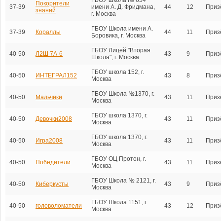
Покорители
37-39
имени А. Д. Фридмана,
44
12
Приз
знаний
г. Москва
ГБОУ Школа имени А.
37-39
Кораллы
44
11
Приз
Боровика, г. Москва
ГБОУ Лицей "Вторая
40-50
Л2Ш 7А-6
43
9
Приз
Школа", г. Москва
ГБОУ школа 152, г.
40-50
ИНТЕГРАЛ152
43
8
Приз
Москва
ГБОУ Школа №1370, г.
40-50
Мальчики
43
11
Приз
Москва
ГБОУ школа 1370, г.
40-50
Девочки2008
43
11
Приз
Москва
ГБОУ школа 1370, г.
40-50
Игра2008
43
11
Приз
Москва
ГБОУ ОЦ Протон, г.
40-50
Победители
43
11
Приз
Москва
ГБОУ Школа № 2121, г.
40-50
Киберкусты
43
9
Приз
Москва
ГБОУ Школа 1151, г.
40-50
головоломатели
43
12
Приз
Москва