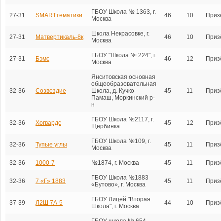
ГБОУ Школа № 1363, г.
27-31
SMARTтематики
46
10
Приз
Москва
Школа Некрасовке, г.
27-31
Матвертикаль-8к
46
10
Приз
Москва
ГБОУ "Школа № 224", г.
27-31
Бэмс
46
12
Приз
Москва
Янситовская основная
общеобразовательная
32-36
Созвездие
Школа, д. Кучко-
45
11
Приз
Памаш, Моркинский р-
н
ГБОУ Школа №2117, г.
32-36
Хогвардс
45
12
Приз
Щербинка
ГБОУ Школа №109, г.
32-36
Тупые углы
45
11
Приз
Москва
32-36
1000-7
№1874, г. Москва
45
11
Приз
ГБОУ Школа №1883
32-36
7 «Г» 1883
45
11
Приз
«Бутово», г. Москва
ГБОУ Лицей "Вторая
37-39
Л2Ш 7А-5
44
10
Приз
Школа", г. Москва
ГБОУ школа № 654