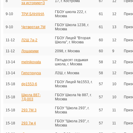
8
17, г. Кострома
67
12
Приз
за историю<3
ГБОУ школа 222, г.
9-10
ТРИ БАНАНА
61
12
Приз
Москва
ГБОУ Школа 1238, г.
9-10
Четвертая 7М
61
13
Приз
Москва
ГБОУ Лицей "Вторая
11-12
Л2Ш 7a-2
60
12
Приз
Школа", г. Москва
11-12
Лошарики
2098, г. Москва
60
9
Приз
Пятьдесят седьмая
13-14
melnikovata
58
12
Приз
школа, г. Москва
13-14
Гипотенуза
Л2Ш, г. Москва
58
12
Приз
ГБОУ Лицей №1553, г.
15-18
dg1553-6
57
10
Приз
Москва
Школа 887-
ГБОУ Школа № 887, г.
15-18
57
10
Приз
7Д-003
Москва
ГБОУ "Школа 293", г.
15-18
293 7M 3
57
11
Приз
Москва
ГБОУ "Школа 293", г.
15-18
293 7м 4
57
11
Приз
Москва