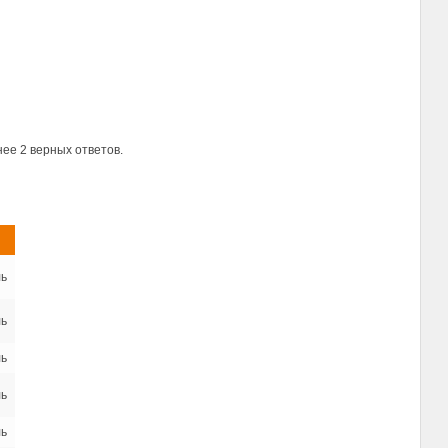
ее 2 верных ответов.
ь
ь
ь
ь
ь