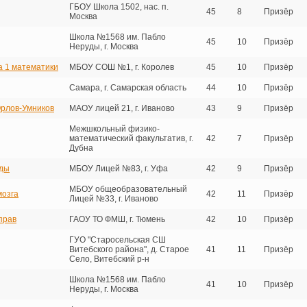
ГБОУ Школа 1502, нас. п.
45
8
Призёр
Москва
Школа №1568 им. Пабло
45
10
Призёр
Неруды, г. Москва
а 1 математики
МБОУ СОШ №1, г. Королев
45
10
Призёр
Самара, г. Самарская область
44
10
Призёр
рлов-Умников
МАОУ лицей 21, г. Иваново
43
9
Призёр
Межшкольный физико-
математический факультатив, г.
42
7
Призёр
Дубна
ды
МБОУ Лицей №83, г. Уфа
42
9
Призёр
МБОУ общеобразовательный
мозга
42
11
Призёр
Лицей №33, г. Иваново
прав
ГАОУ ТО ФМШ, г. Тюмень
42
10
Призёр
ГУО "Старосельская СШ
Витебского района", д. Старое
41
11
Призёр
Село, Витебский р-н
Школа №1568 им. Пабло
41
10
Призёр
Неруды, г. Москва