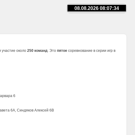
08.08.2026 08:07:34
и участие около
250 команд
. Это
пятое
соревнование в серии игр в
Варвара 6
авета 6А, Синдяков Алексей 6В