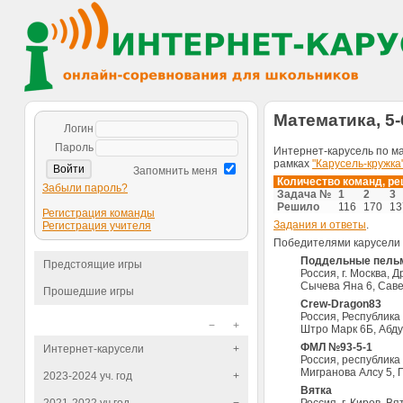
Математика, 5-6
Логин
Пароль
Интернет-карусель по м
рамках
"Карусель-кружка
Запомнить меня
Количество команд, р
Забыли пароль?
Задача №
1
2
3
Решило
116
170
13
Регистрация команды
Задания и ответы
.
Регистрация учителя
Победителями карусели
Поддельные пель
Предстоящие игры
Россия, г. Москва,
Сычева Яна 6, Саве
Прошедшие игры
Crew-Dragon83
Россия, Республика
−
+
Штро Марк 6Б, Абду
ФМЛ №93-5-1
Интернет-карусели
+
Россия, республика
Мигранова Алсу 5, 
2023-2024 уч. год
+
Вятка