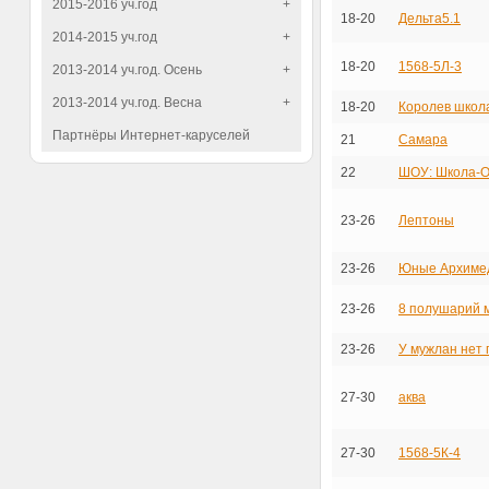
2015-2016 уч.год
+
18-20
Дельта5.1
2014-2015 уч.год
+
18-20
1568-5Л-3
2013-2014 уч.год. Осень
+
2013-2014 уч.год. Весна
+
18-20
Королев школ
Партнёры Интернет-каруселей
21
Самара
22
ШОУ: Школа-О
23-26
Лептоны
23-26
Юные Архиме
23-26
8 полушарий 
23-26
У мужлан нет 
27-30
аква
27-30
1568-5К-4