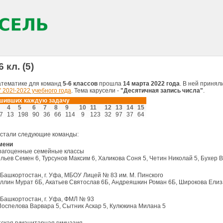
 кл. (5)
атематике для команд
5-6 классов
прошла
14 марта 2022 года
. В ней принял
" 202!-2022 учебного года
. Тема карусели -
"Десятичная запись числа"
.
ешивших каждую задачу
4
5
6
7
8
9
10
11
12
13
14
15
7
13
198
90
36
66
114
9
123
32
97
37
64
 стали следующие команды:
мени
 Драгоценные семейные классы
льев Семен 6, Турсунов Максим 6, Халикова Соня 5, Четин Николай 5, Бухер 
 Башкортостан, г. Уфа, МБОУ Лицей № 83 им. М. Пинского
ллин Мурат 6Б, Акатьев Святослав 6Б, Андреяшкин Роман 6Б, Широкова Елиз
 Башкортостан, г. Уфа, ФМЛ № 93
Поспелова Варвара 5, Сытник Аскар 5, Кулюкина Милана 5