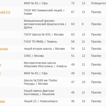
ФМЛ № 93, г. Уфа
72
13
Победител
ГАОУ МО Химкинский лицей, г.
цей 5-0
67
12
Призёр
Химки
Межшкольный физико-
математический факультатив, г.
63
9
Призёр
Дубна
ГБОУ Школа № 935, г. Москва
63
12
Призёр
ГАОУ ТО ФМШ, г. Тюмень
58
11
Призёр
рузья
лицей вторая школа, г. Москва
54
12
Призёр
1580, г. Москва
51
12
Призёр
Математическая школа
е
49
11
Призёр
Ибрагима Ибатулина, г. Алматы
2
ФМЛ № 93, г. Уфа
49
11
Призёр
Школа №1568 им. Пабло
47
10
Призёр
Неруды, г. Москва
Лицей имени Дмитрия
46
11
Призёр
Кантемира, г. Кишинёв
ария
Лицей 22, г. Новосибирск
46
10
Призёр