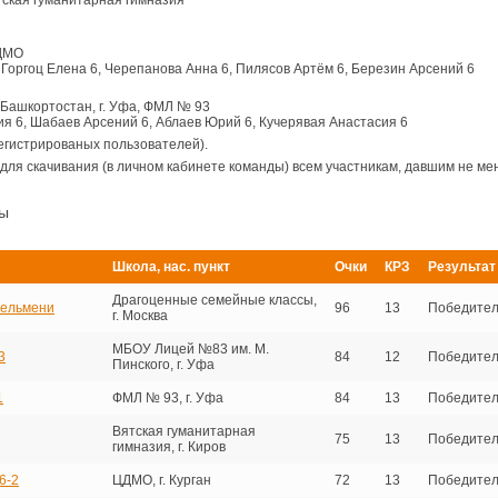
ятская гуманитарная гимназия
ЦДМО
Горгоц Елена 6, Черепанова Анна 6, Пилясов Артём 6, Березин Арсений 6
 Башкортостан, г. Уфа, ФМЛ № 93
 6, Шабаев Арсений 6, Аблаев Юрий 6, Кучерявая Анастасия 6
егистрированых пользователей).
для скачивания (в личном кабинете команды) всем участникам, давшим не мен
ры
Школа, нас. пункт
Очки
КРЗ
Результат
Драгоценные семейные классы,
пельмени
96
13
Победител
г. Москва
МБОУ Лицей №83 им. М.
3
84
12
Победител
Пинского, г. Уфа
1
ФМЛ № 93, г. Уфа
84
13
Победител
Вятская гуманитарная
75
13
Победител
гимназия, г. Киров
6-2
ЦДМО, г. Курган
72
13
Победител