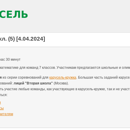
л. (5) [4.04.2024]
час 30 минут
математике для команд 7 классов. Участникам предлагаются школьные и олим
я
из серии соревнований для
карусель-кружка
. Большая часть заданий карус
нований:
лицей "Вторая школа"
(Москва).
ть участие любые команды, как участвующие в карусель-кружке, так и не учас
ться:
я
сы
чителям