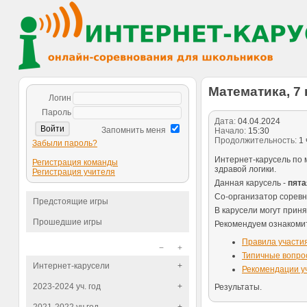
Математика, 7 к
Логин
Пароль
Дата:
04.04.2024
Запомнить меня
Начало:
15:30
Продолжительность:
1 
Забыли пароль?
Интернет-карусель по 
Регистрация команды
здравой логики.
Регистрация учителя
Данная карусель -
пята
Со-организатор сорев
Предстоящие игры
В карусели могут приня
Прошедшие игры
Рекомендуем ознакоми
Правила участи
−
+
Типичные вопро
Интернет-карусели
+
Рекомендации у
2023-2024 уч. год
+
Результаты.