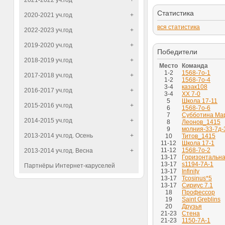
2021-2022 уч.год
+
Статистика
2020-2021 уч.год
+
вся статистика
2022-2023 уч.год
+
2019-2020 уч.год
+
Победители
2018-2019 уч.год
+
Место
Команда
1-2
1568-7о-1
2017-2018 уч.год
+
1-2
1568-7о-4
3-4
казак108
2016-2017 уч.год
+
3-4
ХX 7-0
5
Школа 17-11
2015-2016 уч.год
+
6
1568-7о-6
7
Субботина Ма
2014-2015 уч.год
+
8
Леонов_1415
9
молния-33-7д-
2013-2014 уч.год. Осень
+
10
Титов_1415
11-12
Школа 17-1
11-12
1568-7о-2
2013-2014 уч.год. Весна
+
13-17
Горизонтальн
13-17
s1194-7A-1
Партнёры Интернет-каруселей
13-17
Infinity
13-17
Tcosinus*5
13-17
Сириус 7.1
18
Профессор
19
Saint Greblins
20
Друзья
21-23
Стена
21-23
1150-7А-1