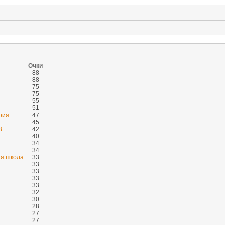
Очки
88
88
75
75
55
51
рия
47
45
3
42
40
34
34
ая школа
33
33
33
33
33
32
30
28
27
27