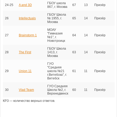
ГБОУ школа
24-25
A and 3D
67
13
Призёр
867, г. Москва
ГБОУ Школа
26
Intellectuals
№ 1955, г.
65
14
Призёр
Москва
МОАУ
"Гимназия
27
Brainstorm 1
64
14
Призёр
№1", г.
Новотроицк
ГБОУ Школа
28
The First
1413, г.
63
14
Призёр
Москва
ГУО
"Средняя
29
Union 11
школа №21
61
11
Призёр
г.Витебска", г.
Витебск
ГУО Средняя
30
Vlad Team
Школа №2, г.
60
11
Призёр
Верхнедвинск
КРЗ — количество верных ответов.