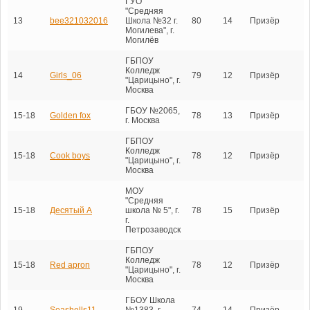
ГУО
"Средняя
13
bee321032016
Школа №32 г.
80
14
Призёр
Могилева", г.
Могилёв
ГБПОУ
Колледж
14
Girls_06
79
12
Призёр
"Царицыно", г.
Москва
ГБОУ №2065,
15-18
Golden fox
78
13
Призёр
г. Москва
ГБПОУ
Колледж
15-18
Cook boys
78
12
Призёр
"Царицыно", г.
Москва
МОУ
"Средняя
15-18
Десятый А
школа № 5", г.
78
15
Призёр
г.
Петрозаводск
ГБПОУ
Колледж
15-18
Red apron
78
12
Призёр
"Царицыно", г.
Москва
ГБОУ Школа
19
Seashells11
№1383, г.
74
14
Призёр