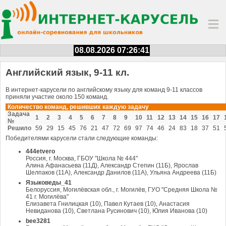
08.08.2026 07:26:42
Английский язык, 9-11 кл.
В интернет-карусели по английскому языку для команд 9-11 классов
приняли участие около 150 команд.
Количество команд, решивших каждую задачу
Задача
1
2
3
4
5
6
7
8
9
10
11
12
13
14
15
16
17
№
Решило
59
29
15
45
76
21
47
72
69
97
74
46
24
83
18
37
51
Победителями карусели стали следующие команды:
444etvero
Россия, г. Москва, ГБОУ "Школа № 444"
Алина Афанасьева (11Д), Александр Степин (11Б), Ярослав
Шелпаков (11А), Александр Данилов (11А), Ульяна Андреева (11Б)
Языковеды_41
Белоруссия, Могилёвская обл., г. Могилёв, ГУО "Средняя Школа №
41 г. Могилёва"
Елизавета Гнилицкая (10), Павел Кутаев (10), Анастасия
Невиданова (10), Светлана Русинович (10), Юлия Иванова (10)
bee3281