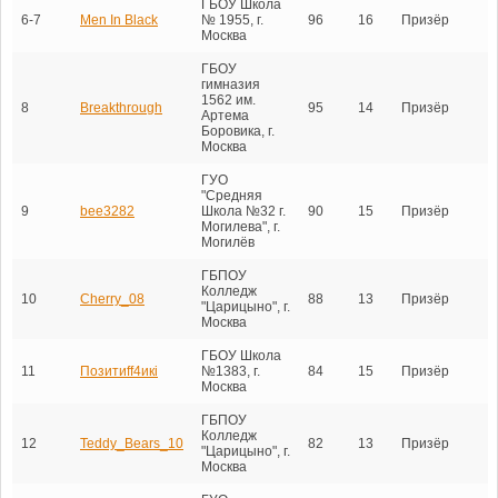
ГБОУ Школа
6-7
Men In Black
№ 1955, г.
96
16
Призёр
Москва
ГБОУ
гимназия
1562 им.
8
Breakthrough
95
14
Призёр
Артема
Боровика, г.
Москва
ГУО
"Средняя
9
bee3282
Школа №32 г.
90
15
Призёр
Могилева", г.
Могилёв
ГБПОУ
Колледж
10
Cherry_08
88
13
Призёр
"Царицыно", г.
Москва
ГБОУ Школа
11
Позитиff4икi
№1383, г.
84
15
Призёр
Москва
ГБПОУ
Колледж
12
Teddy_Bears_10
82
13
Призёр
"Царицыно", г.
Москва