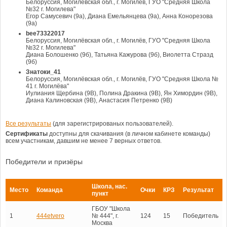
Белоруссия, Могилёвская обл., г. Могилёв, ГУО "Средняя Школа
№32 г. Могилева"
Егор Самусевич (9а), Диана Емельянцева (9а), Анна Конорезова
(9а)
bee73322017
Белоруссия, Могилёвская обл., г. Могилёв, ГУО "Средняя Школа
№32 г. Могилева"
Диана Болошенко (9б), Татьяна Кажурова (9б), Виолетта Стразд
(9б)
Знатоки_41
Белоруссия, Могилёвская обл., г. Могилёв, ГУО "Средняя Школа №
41 г. Могилёва"
Иулиания Щербина (9В), Полина Дракина (9В), Ян Химордин (9В),
Диана Калиновская (9В), Анастасия Петренко (9В)
Все результаты
(для зарегистрированых пользователей).
Сертификаты
доступны для скачивания (в личном кабинете команды)
всем участникам, давшим не менее 7 верных ответов.
Победители и призёры
Школа, нас.
Место
Команда
Очки
КРЗ
Результат
пункт
ГБОУ "Школа
1
444etvero
№ 444", г.
124
15
Победитель
Москва