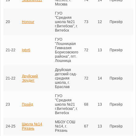
Москва
ГУО
"Средняя
20
Honour
школа №21
73
12
Призёр
г.Витебска", г.
Витебск
ГУО
"Лошницкая
Гимназия
21-22
lgbr6
72
13
Призёр
Борисовского
района", пгт.
Лошница
Друйская
детский сад-
Друйский
21-22
средняя
72
14
Призёр
Эрудит
школа, г.
Браслав
ГУО
"Средняя
23
Прайд
школа №21
68
13
Призёр
г.Витебска", г.
Витебск
МБОУ СОШ
Школа №14
24-25
№14, г.
67
13
Призёр
Рязань
Рязань