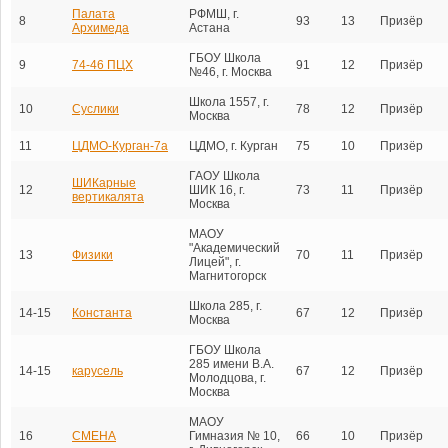
Палата
РФМШ, г.
8
93
13
Призёр
Архимеда
Астана
ГБОУ Школа
9
74-46 ПЦХ
91
12
Призёр
№46, г. Москва
Школа 1557, г.
10
Суслики
78
12
Призёр
Москва
11
ЦДМО-Курган-7а
ЦДМО, г. Курган
75
10
Призёр
ГАОУ Школа
ШИКарные
12
ШИК 16, г.
73
11
Призёр
вертикалята
Москва
МАОУ
"Академический
13
Физики
70
11
Призёр
Лицей", г.
Магнитогорск
Школа 285, г.
14-15
Константа
67
12
Призёр
Москва
ГБОУ Школа
285 имени В.А.
14-15
карусель
67
12
Призёр
Молодцова, г.
Москва
МАОУ
16
СМЕНА
Гимназия № 10,
66
10
Призёр