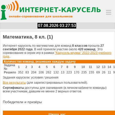
07.08.2026 03:27:53
Математика, 8 кл. (1)
Интернет-карусель по математике для команд
8 классов
прошла
27
сентября 2022 года
. В ней приняли участие около
420 команд
. Это
соревнование в серии игр в рамках
"Карусель-кружка" 2022-2023 учебного
года
..
Количество команд, решивших каждую задачу
Задача
1
2
3
4
5
6
7
8
9
10
11
12
13
14
1
№
Решило
352
83
204
106
262
132
13
223
170
235
155
69
26
11
9
Задания карусели: условия / решения
Все результаты
(для зарегистрированых пользователей).
Сертификаты
доступны для скачивания (в личном кабинете команды)
всем участникам, давшим не менее 2 верных ответов.
Победители и призёры
Школа, нас.