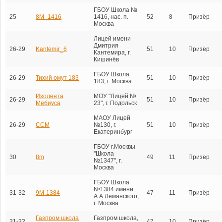
ГБОУ Школа №
25
8М_1416
1416, нас. п.
52
8
Призёр
Москва
Лицей имени
Дмитрия
26-29
Kantemir_6
51
10
Призёр
Кантемира, г.
Кишинёв
ГБОУ Школа
26-29
Тихий омут 183
51
10
Призёр
183, г. Москва
Изолента
МОУ "Лицей №
26-29
51
10
Призёр
Мебиуса
23", г. Подольск
МАОУ Лицей
26-29
ССМ
№130, г.
51
10
Призёр
Екатеринбург
ГБОУ г.Москвы
"Школа
30
8m
49
11
Призёр
№1347", г.
Москва
ГБОУ Школа
№1384 имени
31-32
9М-1384
47
11
Призёр
А.А.Леманского,
г. Москва
Газпром школа
Газпром школа,
31-32
47
10
Призёр