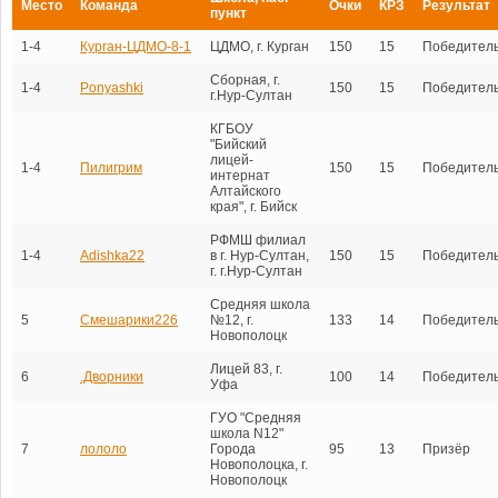
Место
Команда
Очки
КРЗ
Результат
пункт
1-4
Курган-ЦДМО-8-1
ЦДМО, г. Курган
150
15
Победител
Сборная, г.
1-4
Ponyashki
150
15
Победител
г.Нур-Султан
КГБОУ
"Бийский
лицей-
1-4
Пилигрим
150
15
Победител
интернат
Алтайского
края", г. Бийск
РФМШ филиал
1-4
Adishka22
в г. Нур-Султан,
150
15
Победител
г. г.Нур-Султан
Средняя школа
5
Смешарики226
№12, г.
133
14
Победител
Новополоцк
Лицей 83, г.
6
.Дворники
100
14
Победител
Уфа
ГУО "Средняя
школа N12"
7
лололо
Города
95
13
Призёр
Новополоцка, г.
Новополоцк