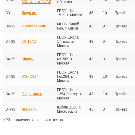
8М - Факто-РИАЛ
г. Москва
ГБОУ Школа
33
Люди икс
46
10
Призёр
1519, г. Москва
МБОУ Лицей
34-39
Многогранник
43
9
Призёр
№6, г. Химки
ГБОУ Школа
34-39
7K-17(1)
17, нас. п.
43
9
Призёр
Москва
ГБОУ Школа
34-39
Шишки
№1589, г.
43
9
Призёр
Москва
ГБОУ Школа
34-39
9М --1384
№1384, г.
43
10
Призёр
Москва
ГБОУ Школа
34-39
Пифагоры4
1354 Вектор, г.
43
10
Призёр
Москва
Школа 2120, г.
34-39
Чикичип
43
8
Призёр
Московский
КРЗ — количество верных ответов.