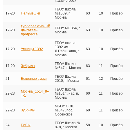
г. Дивногорск
ГБОУ Школа
17-20
Пельмешки
№1589, г.
63
10
Призёр
Москва
турбореактивный
ГБОУ №1354, г.
17-20
двигатель
63
10
Призёр
Москва
прогресса
ГБОУ школа
1392 им.
17-20
Умницы 1392
63
10
Призёр
Д.Рябинкина, г.
Москва
ГБОУ Школа
17-20
Зубрила
63
11
Призёр
№547, г. Москва
ГБОУ Школа
21
Бешеные сурки
61
12
Призёр
2010, г. Москва
ГБОУ Школа
Москва_1514_8--
22-23
№1514, нас. п.
60
11
Призёр
Т-1
Москва
МБОУ СОШ
22-23
Зубрилы
№547, пос.
60
11
Призёр
Сосенское
ГБОУ Школа №
24
БоСы
58
10
Призёр
878, г. Москва