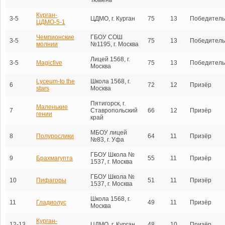
Курган-
3-5
ЦДМО, г. Курган
75
13
Победитель
ЦДМО-5-1
Чемпионские
ГБОУ СОШ
3-5
75
13
Победитель
молнии
№1195, г. Москва
Лицей 1568, г.
3-5
Magicfive
75
13
Победитель
Москва
Lyceum-to the
Школа 1568, г.
6
72
12
Призёр
stars
Москва
Пятигорск, г.
Маленькие
7
Ставропольский
66
12
Призёр
гении
край
МБОУ лицей
8
Полурослики
64
11
Призёр
№83, г. Уфа
ГБОУ Школа №
9
Брахмагупта
55
11
Призёр
1537, г. Москва
ГБОУ Школа №
10
Пифагоры
51
11
Призёр
1537, г. Москва
Школа 1568, г.
11
Гладиолус
49
11
Призёр
Москва
Курган-
12-13
ЦДМО, г. Курган
48
10
Призёр