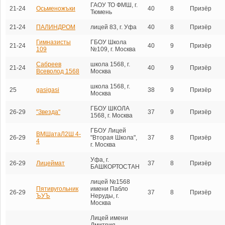
ГАОУ ТО ФМШ, г.
21-24
Осьменожъки
40
8
Призёр
Тюмень
21-24
ПАЛИНДРОМ
лицей 83, г. Уфа
40
8
Призёр
Гимназисты
ГБОУ Школа
21-24
40
9
Призёр
109
№109, г. Москва
Сабреев
школа 1568, г.
21-24
40
9
Призёр
Всеволод 1568
Москва
школа 1568, г.
25
gasigasi
38
9
Призёр
Москва
ГБОУ ШКОЛА
26-29
"Звезда"
37
9
Призёр
1568, г. Москва
ГБОУ Лицей
ВМШатаЛ2Ш 4-
26-29
"Вторая Школа",
37
8
Призёр
4
г. Москва
Уфа, г.
26-29
Лицеймат
37
8
Призёр
БАШКОРТОСТАН
лицей №1568
Пятивугольник
имени Пабло
26-29
37
8
Призёр
ЪУЪ
Неруды, г.
Москва
Лицей имени
Дмитрия