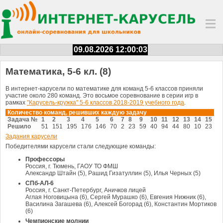
09.08.2026 12:00:03
Математика, 5-6 кл. (8)
В интернет-карусели по математике для команд 5-6 классов приняли
участие около 280 команд. Это восьмое соревнование в серии игр в
рамках
"Карусель-кружка" 5-6 классов 2018-2019 учебного года
.
Количество команд, решивших каждую задачу
Задача №
1
2
3
4
5
6
7
8
9
10
11
12
13
14
15
Решило
51
151
195
176
146
70
2
23
59
40
94
44
80
10
23
Задания карусели
Победителями карусели стали следующие команды:
Профессоры
Россия, г. Тюмень, ГАОУ ТО ФМШ
Александр Штайн (5), Рашид Гизатуллин (5), Илья Черных (5)
СПб-АЛ-6
Россия, г. Санкт-Петербург, Аничков лицей
Аглая Ноговицына (6), Сергей Мурашко (6), Евгения Нижник (6),
Василина Загашева (6), Алексей Богорад (6), Константин Мортиков
(6)
Чемпионские молнии