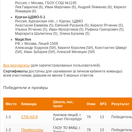
Россия, г. Москва, ГБОУ СОШ №1195
Лев Гаврилов (6), Иван Марочкин (6), Андрей Левченко (6), Кирилл
Янкавцев (6)
Курган-ЦДМО-5-1
Россия, Курганская обл., г. Курган, ЦДМО
Анастасия Екимова (5), Евгений Русанов (5), Кирилл Ятченко (5),
Ульяна Ятченко (5), Иван Мухортиков (5), Руфина Григорович (5),
Маргарита Шалютина (5), Элина Бугаева (5)
Magicfive
РФ, г. Москва, Лицей 1568
Александр Ходунов (5И), Кирилл Королев (5И), Константин Шмидт
(5И), Иван Зубарев (5И), Алексей Мялицин (5И)
Все результаты
(для зарегистрированых пользователей).
Сертификаты
доступны для скачивания (в личном кабинете команды)
всем участникам, давшим не менее 5 верных ответов.
Победители и призёры
Школа, нас.
Место
Команда
Очки
КРЗ
Результат
пункт
Аничков лицей, г.
1-2
СПб-АЛ-8
78
13
Победитель
Санкт-Петербург
ГАОУ ТО ФМШ, г.
1-2
Профессоры
78
13
Победитель
Тюмень