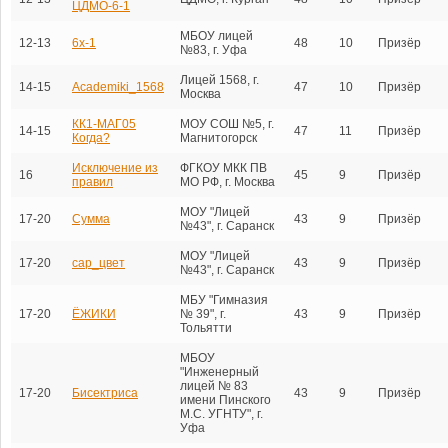
ЦДМО-6-1
МБОУ лицей
12-13
6х-1
48
10
Призёр
№83, г. Уфа
Лицей 1568, г.
14-15
Academiki_1568
47
10
Призёр
Москва
КК1-МАГ05
МОУ СОШ №5, г.
14-15
47
11
Призёр
Когда?
Магнитогорск
Исключение из
ФГКОУ МКК ПВ
16
45
9
Призёр
правил
МО РФ, г. Москва
МОУ "Лицей
17-20
Сумма
43
9
Призёр
№43", г. Саранск
МОУ "Лицей
17-20
сар_цвет
43
9
Призёр
№43", г. Саранск
МБУ "Гимназия
17-20
ЁЖИКИ
№ 39", г.
43
9
Призёр
Тольятти
МБОУ
"Инженерный
лицей № 83
17-20
Бисектриса
43
9
Призёр
имени Пинского
М.С. УГНТУ", г.
Уфа