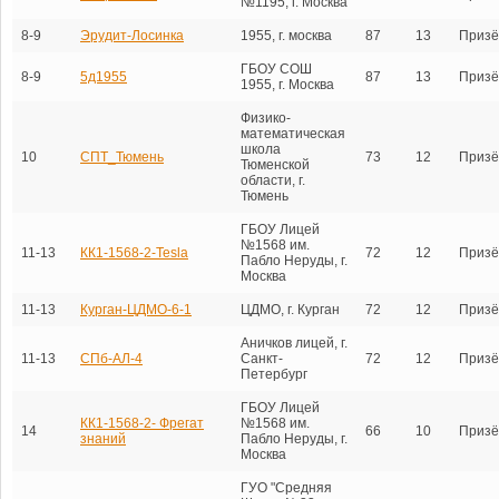
№1195, г. Москва
8-9
Эрудит-Лосинка
1955, г. москва
87
13
Призё
ГБОУ СОШ
8-9
5д1955
87
13
Призё
1955, г. Москва
Физико-
математическая
школа
10
СПТ_Тюмень
73
12
Призё
Тюменской
области, г.
Тюмень
ГБОУ Лицей
№1568 им.
11-13
КК1-1568-2-Tesla
72
12
Призё
Пабло Неруды, г.
Москва
11-13
Курган-ЦДМО-6-1
ЦДМО, г. Курган
72
12
Призё
Аничков лицей, г.
11-13
СПб-АЛ-4
Санкт-
72
12
Призё
Петербург
ГБОУ Лицей
КК1-1568-2- Фрегат
№1568 им.
14
66
10
Призё
знаний
Пабло Неруды, г.
Москва
ГУО "Средняя