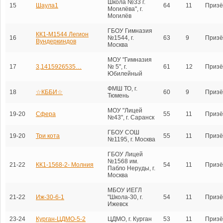
Школа №33 г.
15
Шаула1
64
11
Призё
Могилёва", г.
Могилёв
ГБОУ Гимназия
КК1-М1544 Легион
16
№1544, г.
63
9
Призё
Вундеркиндов
Москва
МОУ "Гимназия
17
3,1415926535…
№ 5", г.
61
12
Призё
Юбилейный
ФМШ ТО, г.
18
☆КББИ☆
60
9
Призё
Тюмень
МОУ "Лицей
19-20
Сфера
55
11
Призё
№43", г. Саранск
ГБОУ СОШ
19-20
Три кота
55
11
Призё
№1195, г. Москва
ГБОУ Лицей
№1568 им.
21-22
КК1-1568-2- Молния
54
11
Призё
Пабло Неруды, г.
Москва
МБОУ ИЕГЛ
21-22
Иж-30-6-1
"Школа-30, г.
54
11
Призё
Ижевск
23-24
Курган-ЦДМО-5-2
ЦДМО, г. Курган
53
11
Призё