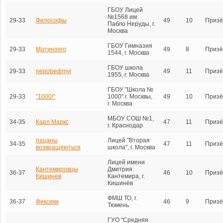
ГБОУ Лицей
№1568 им.
29-33
Философы
49
10
Призё
Пабло Неруды, г.
Москва
ГБОУ Гимназия
29-33
Матинзяго
49
8
Призё
1544, г. Москва
ГБОУ школа
29-33
nepobedimyi
49
11
Призё
1955, г. Москва
ГБОУ "Школа №
29-33
"1000!"
1000" г. Москвы,
49
10
Призё
г. Москва
МБОУ СОШ №1,
34-35
Карл Маркс
47
11
Призё
г. Краснодар
пацаны
Лицей "Вторая
34-35
47
11
Призё
возвращяються
школа", г. Москва
Лицей имени
Кантемировцы
Дмитрия
36-37
46
10
Призё
Кишинев
Кантемира, г.
Кишинёв
ФМШ ТО, г.
36-37
Фиксики
46
9
Призё
Тюмень
ГУО "Средняя