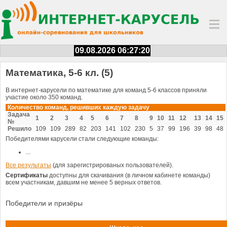
09.08.2026 06:27:20
Математика, 5-6 кл. (5)
В интернет-карусели по математике для команд 5-6 классов приняли
участие около 350 команд.
Количество команд, решивших каждую задачу
Задача
1
2
3
4
5
6
7
8
9
10
11
12
13
14
15
№
Решило
109
109
289
82
203
141
102
230
5
37
99
196
39
98
48
Победителями карусели стали следующие команды:
...
Все результаты
(для зарегистрированых пользователей).
Сертификаты
доступны для скачивания (в личном кабинете команды)
всем участникам, давшим не менее 5 верных ответов.
Победители и призёры