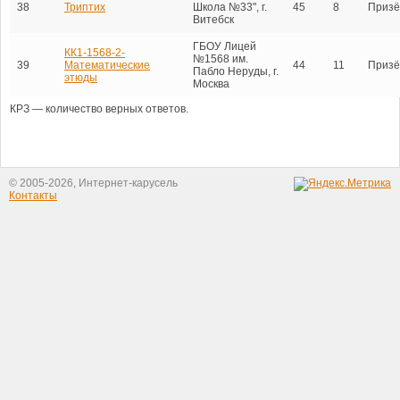
38
Триптих
Школа №33", г.
45
8
Призё
Витебск
ГБОУ Лицей
КК1-1568-2-
№1568 им.
39
Математические
44
11
Призё
Пабло Неруды, г.
этюды
Москва
КРЗ — количество верных ответов.
© 2005-2026, Интернет-карусель
Контакты