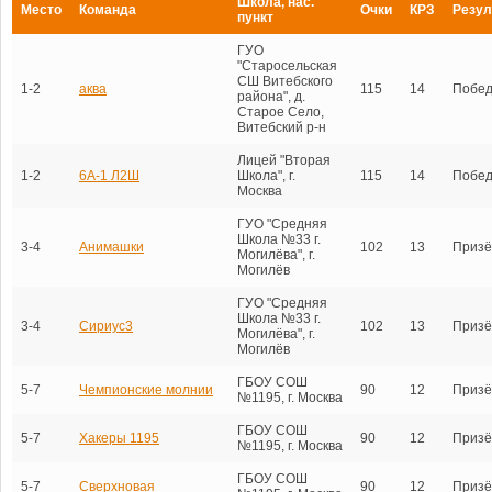
Школа, нас.
Место
Команда
Очки
КРЗ
Резул
пункт
ГУО
"Старосельская
СШ Витебского
1-2
аква
115
14
Побед
района", д.
Старое Село,
Витебский р-н
Лицей "Вторая
1-2
6А-1 Л2Ш
Школа", г.
115
14
Побед
Москва
ГУО "Средняя
Школа №33 г.
3-4
Анимашки
102
13
Призё
Могилёва", г.
Могилёв
ГУО "Средняя
Школа №33 г.
3-4
Сириус3
102
13
Призё
Могилёва", г.
Могилёв
ГБОУ СОШ
5-7
Чемпионские молнии
90
12
Призё
№1195, г. Москва
ГБОУ СОШ
5-7
Хакеры 1195
90
12
Призё
№1195, г. Москва
ГБОУ СОШ
5-7
Сверхновая
90
12
Призё