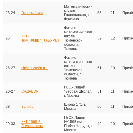
Математический
кружок
23-24
Головоломка
53
11
Призё
Головоломка, г.
Фрязино
Физико-
математическая
КК1-
школа
25
52
12
Призё
Тюм_ФМШ7_ТАБУРЕТ
Тюменской
области, г.
Тюмень
Физико-
математическая
школа
26-27
sin²α + cos²α = 1
51
10
Призё
Тюменской
области, г.
Тюмень
ГБОУ Лицей
26-27
САДАБЭР
"Вторая Школа",
51
11
Призё
г. Москва
Школа 171, г.
28
Бульба
50
11
Призё
Москва
ГБОУ Лицей
КК1-1568-2-
№1568 им.
29-33
49
10
Призё
Ломоносовы
Пабло Неруды, г.
Москва