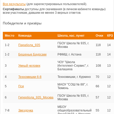
Все результаты
(для зарегистрированых пользователей).
Сертификаты
доступны для скачивания (в личном кабинете команды)
всем участникам, давшим не менее 3 верных ответов.
Победители и призёры
Место
Команда
Школа, нас. пункт
Очки
КРЗ
ГБОУ Школа № 935, г.
1-2
Парабола_935
118
14
Москва
1-2
Бешеные Баурсаки
РФМШ, г. Астана
118
14
ЧОУ "Школа
3
Умный человек
Интеллект-Сервис", г.
108
13
Балашиха
4
Техномишки 6-8
Техномишки, г. Куркино
70
12
МАОУ "СОШ № 88", г.
5
Пси
66
12
Тюмень
ГБОУ Школа № 935, г.
6
Гипербола_935_Москва
57
12
Москва
МБОУ
7-8
Звездочка
общеобразовательный
55
12
Лицей №33, г. Иваново