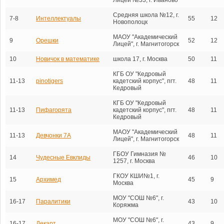
Средняя школа №12, г.
7-8
Интеллектуалы
55
12
Новополоцк
МАОУ "Академический
9
Орешки
52
12
Лицей", г. Магнитогорск
10
Новичок в математике
школа 17, г. Москва
50
11
КГБ ОУ "Кедровый
11-13
pinotigers
кадетский корпус", пгт.
48
11
Кедровый
КГБ ОУ "Кедровый
11-13
Пифагорята
кадетский корпус", пгт.
48
11
Кедровый
МАОУ "Академический
11-13
Девчонки 7А
48
11
Лицей", г. Магнитогорск
ГБОУ Гимназия №
14
Чудесные Евклиды
46
10
1257, г. Москва
ГКОУ КШИ№1, г.
15
Архимед
45
9
Москва
МОУ "СОШ №6", г.
16-17
Паралитики
43
10
Коряжма
МОУ "СОШ №6", г.
16-17
Декарт
43
9