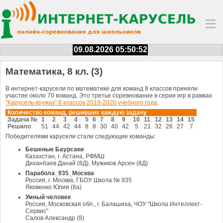
09.08.2026 05:50:52
Математика, 8 кл. (3)
В интернет-карусели по математике для команд 8 классов приняли
участие около 70 команд. Это третье соревнование в серии игр в рамках
"Карусель-кружка" 8 классов 2019-2020 учебного года
.
Количество команд, решивших каждую задачу
Задача №
1
2
3
4
5
6
7
8
9
10
11
12
13
14
15
Решило
51
44
42
44
8
8
30
40
42
5
21
32
26
27
7
Победителями карусели стали следующие команды:
Бешеные Баурсаки
Казахстан, г. Астана, РФМШ
Диханбаев Данай (8Д), Мужиков Арсен (8Д)
Парабола_935_Москва
Россия, г. Москва, ГБОУ Школа № 935
Яковенко Юлия (8а)
Умный человек
Россия, Московская обл., г. Балашиха, ЧОУ "Школа Интеллект-
Сервис"
Салов Александр (8)