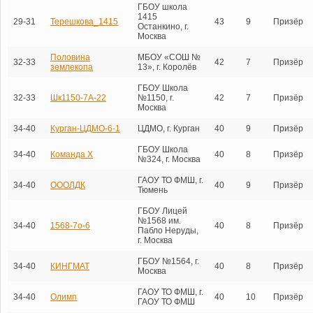
ГБОУ школа
1415
29-31
Терешкова_1415
43
9
Призёр
Останкино, г.
Москва
Половина
МБОУ «СОШ №
32-33
42
7
Призёр
землекопа
13», г. Королёв
ГБОУ Школа
32-33
Шк1150-7А-22
№1150, г.
42
7
Призёр
Москва
34-40
Курган-ЦДМО-6-1
ЦДМО, г. Курган
40
9
Призёр
ГБОУ Школа
34-40
Команда Х
40
8
Призёр
№324, г. Москва
ГАОУ ТО ФМШ, г.
34-40
ОООЛДК
40
9
Призёр
Тюмень
ГБОУ Лицей
№1568 им.
34-40
1568-7о-6
40
8
Призёр
Пабло Неруды,
г. Москва
ГБОУ №1564, г.
34-40
КИНГМАТ
40
8
Призёр
Москва
ГАОУ ТО ФМШ, г.
34-40
Олимп
40
10
Призёр
ГАОУ ТО ФМШ