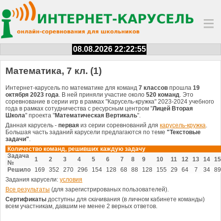
08.08.2026 22:22:55
Математика, 7 кл. (1)
Интернет-карусель по математике для команд
7 классов
прошла
19
октября 2023 года
. В ней приняли участие около
520 команд
. Это
соревнование в серии игр в рамках "Карусель-кружка" 2023-2024 учебного
года в рамках сотудничества с ресурсным центром "
Лицей Вторая
Школа
" проекта "
Математическая Вертикаль
".
Данная карусель -
первая
из серии соревнований для
карусель-кружка
.
Большая часть заданий карусели предлагаются по теме
"Текстовые
задачи"
.
Количество команд, решивших каждую задачу
Задача
1
2
3
4
5
6
7
8
9
10
11
12
13
14
15
№
Решило
169
352
270
296
154
128
68
88
128
155
29
64
7
34
89
Задания карусели:
условия
Все результаты
(для зарегистрированых пользователей).
Сертификаты
доступны для скачивания (в личном кабинете команды)
всем участникам, давшим не менее 2 верных ответов.