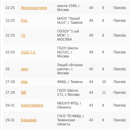
школа 1568, г.
22-25
Железная няня
49
9
Призёр
Москва
МАОУ "Лицей
22-25
Ps/L
49
8
Призёр
№14", г. Тамбов
ГБПОУ "1-ый
22-25
7A
МОК", г.
49
8
Призёр
МОСКВА
ГБОУ Школа
22-25
2101-7-2
№2101, г.
49
9
Призёр
Москва
Лицей «Вторая
26
чипс
школа», г.
45
8
Призёр
Москва
27-28
elita
ФМШ, г. Тюмень
44
10
Призёр
ГБОУ Школа
27-28
МR
44
11
Призёр
171, г. Москва
МБОУЛ ФТШ, г.
29-31
Saint Greblins
43
9
Призёр
Обнинск
ГАОУ ТО ФМШ, г.
29-31
Dabudabi
Тюменская
43
9
Призёр
область