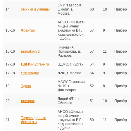
ОЧУ "Газпром
14
Умники и умницы
школа", г.
60
10
Призёр
Москва
АНОО «Физмат-
лицей имени
15-16
Фрактал
академика В.Г.
57
9
Призёр
Кадышевского»,
г. Дубна
Гимназия
15-16
primakov72
Примакова, д.
57
11
Призёр
Раздоры
17-18
ЦДМО-Курган-7а
ЦДМО, г. Курган
54
9
Призёр
17-18
Что угодно
Л2Ш, г. Москва
54
9
Призёр
МАОУ Гимназия
19
Удача
№ 10, г.
52
8
Призёр
Дивногорск
Лицей ФТШ, г.
20
призрак
51
10
Призёр
Обнинск
АНОО «Физмат-
лицей имени
Термоядерные
21
академика В.Г.
50
11
Призёр
бегемоты
Кадышевского»,
г. Дубна