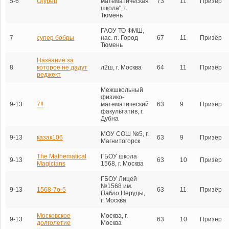
5-6
Огурец
математическая
73
11
Призёр
школа", г.
Тюмень
ГАОУ ТО ФМШ,
7
супер бобры
нас. п. Город
67
11
Призёр
Тюмень
Название за
8
которое не дадут
л2ш, г. Москва
64
11
Призёр
реджект
Межшкольный
физико-
9-13
7!!
математический
63
9
Призёр
факультатив, г.
Дубна
МОУ СОШ №5, г.
9-13
казак106
63
9
Призёр
Магнитогорск
The Mathematical
ГБОУ школа
9-13
63
10
Призёр
Magicians
1568, г. Москва
ГБОУ Лицей
№1568 им.
9-13
1568-7о-5
63
11
Призёр
Пабло Неруды,
г. Москва
Московское
Москва, г.
9-13
63
10
Призёр
долголетие
Москва