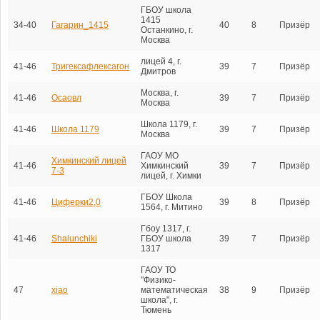
ГБОУ школа
1415
34-40
Гагарин_1415
40
8
Призёр
Останкино, г.
Москва
лицей 4, г.
41-46
Тригексафлексагон
39
7
Призёр
Дмитров
Москва, г.
41-46
Осаовл
39
7
Призёр
Москва
Школа 1179, г.
41-46
Школа 1179
39
7
Призёр
Москва
ГАОУ МО
Химкинский лицей
41-46
Химкинский
39
7
Призёр
7-3
лицей, г. Химки
ГБОУ Школа
41-46
Циферки2,0
39
8
Призёр
1564, г. Митино
Гбоу 1317, г.
41-46
Shalunchiki
ГБОУ школа
39
7
Призёр
1317
ГАОУ ТО
"Физико-
47
xiao
математическая
38
9
Призёр
школа", г.
Тюмень