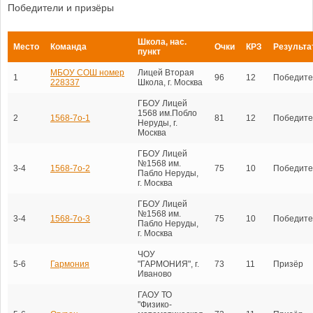
Победители и призёры
Школа, нас.
Место
Команда
Очки
КРЗ
Результа
пункт
МБОУ СОШ номер
Лицей Вторая
1
96
12
Победите
228337
Школа, г. Москва
ГБОУ Лицей
1568 им.Побло
2
1568-7о-1
81
12
Победите
Неруды, г.
Москва
ГБОУ Лицей
№1568 им.
3-4
1568-7о-2
75
10
Победите
Пабло Неруды,
г. Москва
ГБОУ Лицей
№1568 им.
3-4
1568-7о-3
75
10
Победите
Пабло Неруды,
г. Москва
ЧОУ
5-6
Гармония
"ГАРМОНИЯ", г.
73
11
Призёр
Иваново
ГАОУ ТО
"Физико-