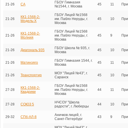
ГБОУ Гимназия
21-26
СА
45
11
При
№1544, г. Москва
ГБОУ Лицей №1568
КК1-1568-2-
21-26
им. Пабло Неруды, г.
45
10
При
Модель-Х
Москва
ГБОУ Лицей №1568
КК1-1568-2-
21-26
им. Пабло Неруды, г.
45
9
При
Молния
Москва
ГБОУ Школа № 935, г.
21-26
Диагональ 935
45
10
При
Москва
ГБОУ Гимназия 1544, г.
21-26
Матинзяго
45
11
При
Москва
МОУ "Лицей №43", г.
21-26
Транспортир
45
10
При
Саранск
ГБОУ Лицей №1568
КК1-1568-2-
27-28
им. Пабло Неруды, г.
44
11
При
Квадрики
Москва
НЧСОУ "Школа
27-28
СОЮЗ 5
44
10
При
радости", г. Люберцы
Аничков лицей, г.
29-32
СПб-АЛ-8
43
9
При
Санкт-Петербург
МОУ "Лицей №43", г.