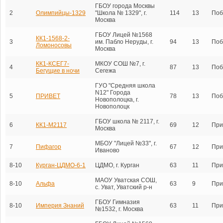
ГБОУ города Москвы
2
Олимпийцы-1329
"Школа № 1329", г.
114
13
Поб
Москва
ГБОУ Лицей №1568
КК1-1568-2-
3
им. Пабло Неруды, г.
94
13
Поб
Ломоносовы
Москва
КК1-КСЕГ7-
МКОУ СОШ №7, г.
4
87
13
Поб
Бегущие в ночи
Сегежа
ГУО "Средняя школа
N12" Города
5
ПРИВЕТ
78
13
Поб
Новополоцка, г.
Новополоцк
ГБОУ школа № 2117, г.
6
КК1-М2117
69
12
При
Москва
МБОУ "Лицей №33", г.
7
Пифагор
67
12
При
Иваново
8-10
Курган-ЦДМО-6-1
ЦДМО, г. Курган
63
11
При
МАОУ Уватская СОШ,
8-10
Альфа
63
9
При
с. Уват, Уватский р-н
ГБОУ Гимназия
8-10
Империя Знаний
63
11
При
№1532, г. Москва