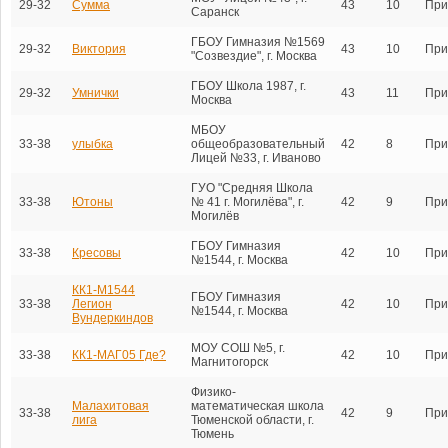
29-32
Сумма
43
10
При
Саранск
ГБОУ Гимназия №1569
29-32
Виктория
43
10
При
"Созвездие", г. Москва
ГБОУ Школа 1987, г.
29-32
Умнички
43
11
При
Москва
МБОУ
33-38
улыбка
общеобразовательный
42
8
При
Лицей №33, г. Иваново
ГУО "Средняя Школа
33-38
Ютоны
№ 41 г. Могилёва", г.
42
9
При
Могилёв
ГБОУ Гимназия
33-38
Кресовы
42
10
При
№1544, г. Москва
КК1-М1544
ГБОУ Гимназия
33-38
Легион
42
10
При
№1544, г. Москва
Вундеркиндов
МОУ СОШ №5, г.
33-38
КК1-МАГ05 Где?
42
10
При
Магнитогорск
Физико-
Малахитовая
математическая школа
33-38
42
9
При
лига
Тюменской области, г.
Тюмень