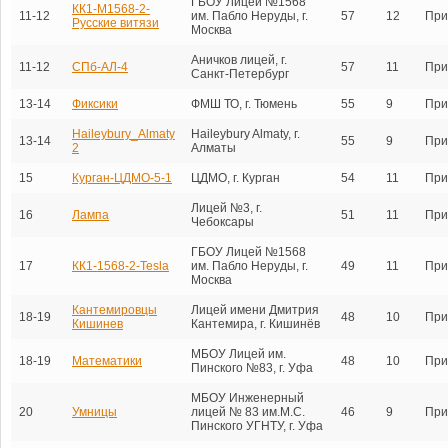
ГБОУ Лицей №1568
КК1-М1568-2-
11-12
им. Пабло Неруды, г.
57
12
При
Русские витязи
Москва
Аничков лицей, г.
11-12
СПб-АЛ-4
57
11
При
Санкт-Петербург
13-14
Фиксики
ФМШ ТО, г. Тюмень
55
9
При
Haileybury_Almaty
Haileybury Almaty, г.
13-14
55
9
При
2
Алматы
15
Курган-ЦДМО-5-1
ЦДМО, г. Курган
54
11
При
Лицей №3, г.
16
Лампа
51
11
При
Чебоксары
ГБОУ Лицей №1568
17
КК1-1568-2-Tesla
им. Пабло Неруды, г.
49
11
При
Москва
Кантемировцы
Лицей имени Дмитрия
18-19
48
10
При
Кишинев
Кантемира, г. Кишинёв
МБОУ Лицей им.
18-19
Математики
48
10
При
Пинского №83, г. Уфа
МБОУ Инженерный
20
Умницы
лицей № 83 им.М.С.
46
9
При
Пинского УГНТУ, г. Уфа