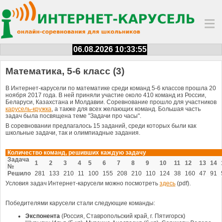
06.08.2026 10:33:55
Математика, 5-6 класс (3)
В Интернет-карусели по математике среди команд 5-6 классов прошла 20
ноября 2017 года. В ней приняли участие около 410 команд из России,
Беларуси, Казахстана и Молдавии. Соревнование прошло для участников
карусель-кружка
, а также для всех желающих команд. Большая часть
задач была посвящена теме "Задачи про часы".
В соревновании предлагалось 15 заданий, среди которых были как
школьные задачи, так и олимпиадные задания.
Количество команд, решивших каждую задачу
Задача
1
2
3
4
5
6
7
8
9
10
11
12
13
14
№
Решило
281
133
210
11
100
155
208
210
110
124
38
160
47
91
Условия задач Интернет-карусели можно посмотреть
здесь
(pdf).
Победителями карусели стали следующие команды:
Экспонента
(Россия, Ставропольский край, г. Пятигорск)