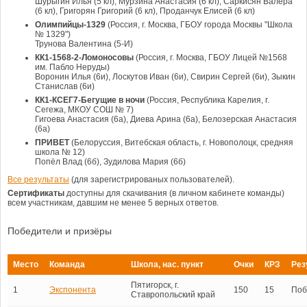
Шурыгин Илья (5 кл), Мурзина Анастасия (6 кл), Саркисян Валера
(6 кл), Григорян Григорий (6 кл), Проданчук Елисей (6 кл)
Олимпийцы-1329
(Россия, г. Москва, ГБОУ города Москвы "Школа
№ 1329")
Трунова Валентина (5-И)
КК1-1568-2-Ломоносовы
(Россия, г. Москва, ГБОУ Лицей №1568
им. Пабло Неруды)
Воронин Илья (6и), Лоскутов Иван (6и), Свирин Сергей (6и), Зыкин
Станислав (6и)
КК1-КСЕГ7-Бегущие в ночи
(Россия, Республика Карелия, г.
Сегежа, МКОУ СОШ № 7)
Гигоева Анастасия (6а), Диева Арина (6а), Белозерская Анастасия
(6а)
ПРИВЕТ
(Белоруссия, Витебская область, г. Новополоцк, средняя
школа № 12)
Попёл Влад (6б), Зудилова Мария (6б)
Все результаты
(для зарегистрированых пользователей).
Сертификаты
доступны для скачивания (в личном кабинете команды)
всем участникам, давшим не менее 5 верных ответов.
Победители и призёры
Место
Команда
Школа, нас. пункт
Очки
КРЗ
Рез
Пятигорск, г.
1
Экспонента
150
15
Поб
Ставропольский край