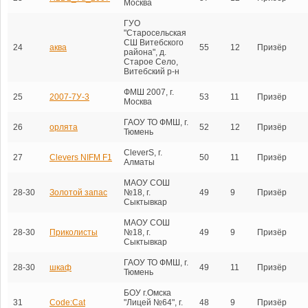
Москва
ГУО
"Старосельская
СШ Витебского
24
аква
55
12
Призёр
района", д.
Старое Село,
Витебский р-н
ФМШ 2007, г.
25
2007-7У-3
53
11
Призёр
Москва
ГАОУ ТО ФМШ, г.
26
орлята
52
12
Призёр
Тюмень
CleverS, г.
27
Clevers NIFM F1
50
11
Призёр
Алматы
МАОУ СОШ
28-30
Золотой запас
№18, г.
49
9
Призёр
Сыктывкар
МАОУ СОШ
28-30
Приколисты
№18, г.
49
9
Призёр
Сыктывкар
ГАОУ ТО ФМШ, г.
28-30
шкаф
49
11
Призёр
Тюмень
БОУ г.Омска
31
Code:Cat
"Лицей №64", г.
48
9
Призёр