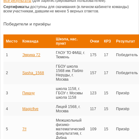
Все результаты
(для зарегистрированых пользователей).
Сертификаты
доступны для скачивания (в личном кабинете команды)
всем участникам, давшим не менее 5 верных ответов.
Победители и призёры
Школа, нас.
Место
Команда
Очки
КРЗ
Результат
пункт
ГАОУ ТО ФМШ, г.
1
Эврика 72
175
17
Победитель
Тюмень
ГБОУ школа
1568 им. Пабло
2
Sasha_1568
157
17
Победитель
Неруды, г.
Москва
школа 1158, г.
3
Пикачу
ГБОУ г. Москвы
123
15
Призёр
школа 1158
Лицей 1568, г.
4
Magicfive
117
15
Призёр
Москва
Межшкольный
физико-
5
7!!
математический
109
15
Призёр
факультатив, г.
Дубна