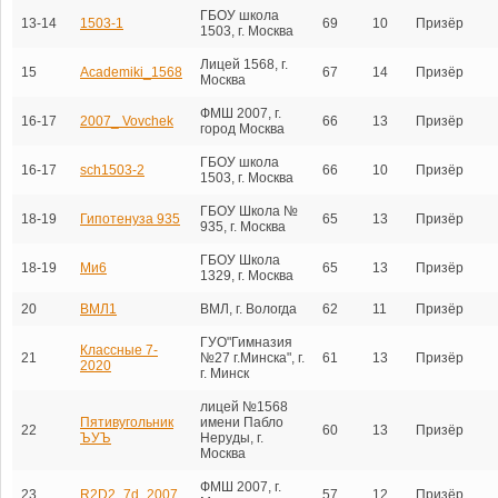
ГБОУ школа
13-14
1503-1
69
10
Призёр
1503, г. Москва
Лицей 1568, г.
15
Academiki_1568
67
14
Призёр
Москва
ФМШ 2007, г.
16-17
2007_ Vovchek
66
13
Призёр
город Москва
ГБОУ школа
16-17
sch1503-2
66
10
Призёр
1503, г. Москва
ГБОУ Школа №
18-19
Гипотенуза 935
65
13
Призёр
935, г. Москва
ГБОУ Школа
18-19
Ми6
65
13
Призёр
1329, г. Москва
20
ВМЛ1
ВМЛ, г. Вологда
62
11
Призёр
ГУО"Гимназия
Классные 7-
21
№27 г.Минска", г.
61
13
Призёр
2020
г. Минск
лицей №1568
Пятивугольник
имени Пабло
22
60
13
Призёр
ЪУЪ
Неруды, г.
Москва
ФМШ 2007, г.
23
R2D2_7d_2007
57
12
Призёр