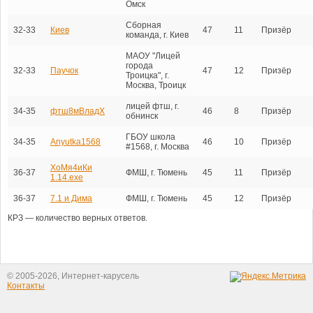
Омск
Сборная
32-33
Киев
47
11
Призёр
команда, г. Киев
МАОУ "Лицей
города
32-33
Паучок
47
12
Призёр
Троицка", г.
Москва, Троицк
лицей фтш, г.
34-35
фтш8мВладХ
46
8
Призёр
обнинск
ГБОУ школа
34-35
Anyutka1568
46
10
Призёр
#1568, г. Москва
ХоМя4иКи
36-37
ФМШ, г. Тюмень
45
11
Призёр
1.14.ехе
36-37
7.1 и Дима
ФМШ, г. Тюмень
45
12
Призёр
КРЗ — количество верных ответов.
© 2005-2026, Интернет-карусель
Контакты