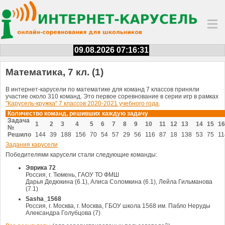
09.08.2026 07:16:32
Математика, 7 кл. (1)
В интернет-карусели по математике для команд 7 классов приняли
участие около 310 команд. Это первое соревнование в серии игр в рамках
"Карусель-кружка" 7 классов 2020-2021 учебного года
.
Количество команд, решивших каждую задачу
Задача
1
2
3
4
5
6
7
8
9
10
11
12
13
14
15
16
№
Решило
144
39
188
156
70
54
57
29
56
116
87
18
138
53
75
11
Задания карусели
Победителями карусели стали следующие команды:
Эврика 72
Россия, г. Тюмень, ГАОУ ТО ФМШ
Дарья Дедюкина (6.1), Алиса Соломкина (6.1), Лейла Гильманова
(7.1)
Sasha_1568
Россия, г. Москва, г. Москва, ГБОУ школа 1568 им. Пабло Неруды
Александра Голубцова (7)