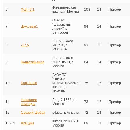
Филипповская
6
ФШ - 6.1
108
14
Призёр
школа, г. Москва
ОГАОУ
"Шуховский
7
Шуховцы1
94
14
Призёр
лицей", г.
Белгород
ГБОУ Школа
8
-17,5
№1210, г.
93
15
Призёр
МОСКВА
ГБОУ Школа
9
Конкатинация
2007 ФМШ, г.
84
14
Призёр
Москва
ГАОУ ТО
"Физико-
10
Картошка
математическая
75
15
Призёр
школа", г.
Тюмень
Название
Лицей 1568, г.
11
73
12
Призёр
команды
Москва
12
Свежий Шубат
рфмш, г. Алмата
72
14
Призёр
школа №2007, г.
13-14
Акацуки
69
13
Призёр
Москва