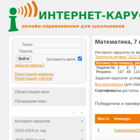
Математика, 7 к
Логин
Пароль
Интернет-карусель по м
"Карусель-кружка" 2022-
Запомнить меня
Количество команд, р
Забыли пароль?
Задача №
1
2
3
Решило
197
48
114
Регистрация команды
Задания карусели: услов
Регистрация учителя
Все результаты
(для зар
Сертификаты
доступны 
Предстоящие игры
Прошедшие игры
Победители и призё
−
+
Место
Команда
Интернет-карусели
+
1
Смешарики22
2023-2024 уч. год
+