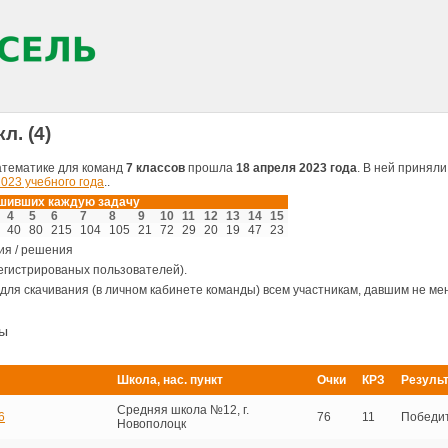
л. (4)
атематике для команд
7 классов
прошла
18 апреля 2023 года
. В ней принял
2023 учебного года
..
ешивших каждую задачу
4
5
6
7
8
9
10
11
12
13
14
15
40
80
215
104
105
21
72
29
20
19
47
23
ия / решения
егистрированых пользователей).
для скачивания (в личном кабинете команды) всем участникам, давшим не мен
ры
Школа, нас. пункт
Очки
КРЗ
Резуль
Средняя школа №12, г.
6
76
11
Победи
Новополоцк