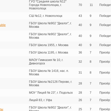
ГУО "Средняя школа N12"
Города Новополоцка, г.
70
11
Победи
Новополоцк
СШ №12, г. Новополоцк
43
9
Победи
ГБОУ Школа №902 "Диалог", г.
ouble
40
9
Победи
Москва
ГБОУ Школа №902 "Диалог", г.
40
9
Победи
Москва
ГБОУ Школа 1955, г. Москва
40
9
Победи
ГБОУ Школа 1195, г. Москва
36
7
Призёр
МАОУ Гимназия № 10, г.
32
8
Призёр
Дивногорск
ГБОУ Школа № 1416, нас. п.
31
8
Призёр
Москва
ГБОУ Школа №2126 Перово, г.
28
7
Призёр
Москва
МОУ "Лицей № 23", г. Подольск
28
7
Призёр
Лицей 83, г. Уфа
26
7
Призёр
ГБОУ Школа №902 "Диалог", г.
лы
25
7
Призёр