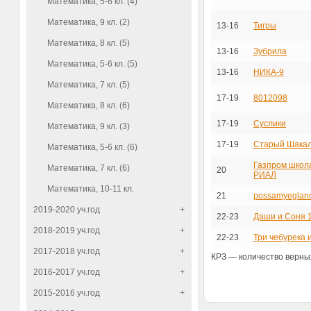
Математика, 5-6 кл. (4)
Математика, 9 кл. (2)
13-16
Тигры
Математика, 8 кл. (5)
13-16
Зубрила
Математика, 5-6 кл. (5)
13-16
НИКА-9
Математика, 7 кл. (5)
17-19
8012098
Математика, 8 кл. (6)
17-19
Суслики
Математика, 9 кл. (3)
17-19
Старый Шака
Математика, 5-6 кл. (6)
Газпром школа
Математика, 7 кл. (6)
20
РИАЛ
Математика, 10-11 кл.
21
possamyeglan
2019-2020 уч.год
+
22-23
Даши и Соня 
2018-2019 уч.год
+
22-23
Три чебурека 
2017-2018 уч.год
+
КРЗ — количество верных
2016-2017 уч.год
+
2015-2016 уч.год
+