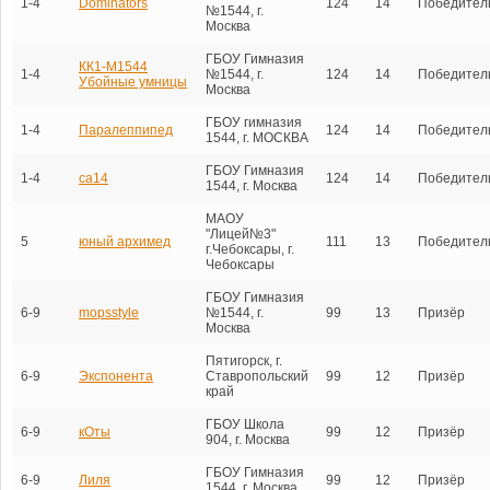
1-4
Dominators
124
14
Победител
№1544, г.
Москва
ГБОУ Гимназия
КК1-М1544
1-4
№1544, г.
124
14
Победител
Убойные умницы
Москва
ГБОУ гимназия
1-4
Паралеппипед
124
14
Победител
1544, г. МОСКВА
ГБОУ Гимназия
1-4
са14
124
14
Победител
1544, г. Москва
МАОУ
"Лицей№3"
5
юный архимед
111
13
Победител
г.Чебоксары, г.
Чебоксары
ГБОУ Гимназия
6-9
mopsstyle
№1544, г.
99
13
Призёр
Москва
Пятигорск, г.
6-9
Экспонента
Ставропольский
99
12
Призёр
край
ГБОУ Школа
6-9
кОты
99
12
Призёр
904, г. Москва
ГБОУ Гимназия
6-9
Лиля
99
12
Призёр
1544, г. Москва