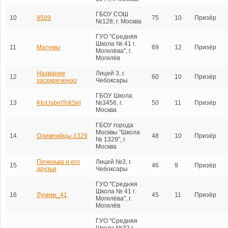
ГБОУ СОШ
10
9509
75
10
Призёр
№128, г. Москва
ГУО "Средняя
Школа № 41 г.
11
Матемы
69
12
Призёр
Могилёва", г.
Могилёв
Название
Лицей 3, г.
12
60
10
Призёр
засекреченоо
Чебоксары
ГБОУ Школа
13
KtoUspelTotiSel
№3456, г.
50
11
Призёр
Москва
ГБОУ города
Москвы "Школа
14
Олимпийцы-1329
48
10
Призёр
№ 1329", г.
Москва
Печенька и его
Лицей №3, г.
15
46
9
Призёр
друзья
Чебоксары
ГУО "Средняя
Школа № 41 г.
16
Лучики_41
45
11
Призёр
Могилёва", г.
Могилёв
ГУО "Средняя
Школа №32 г.