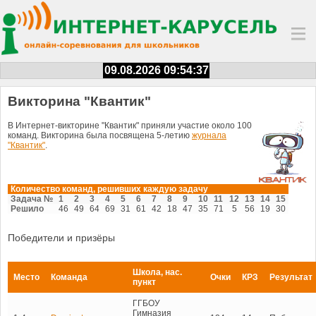
09.08.2026 09:54:37
Викторина "Квантик"
В Интернет-викторине "Квантик" приняли участие около 100
команд. Викторина была посвящена 5-летию
журнала
"Квантик"
.
Количество команд, решивших каждую задачу
Задача №
1
2
3
4
5
6
7
8
9
10
11
12
13
14
15
Решило
46
49
64
69
31
61
42
18
47
35
71
5
56
19
30
Победители и призёры
Школа, нас.
Место
Команда
Очки
КРЗ
Результат
пункт
ГГБОУ
Гимназия