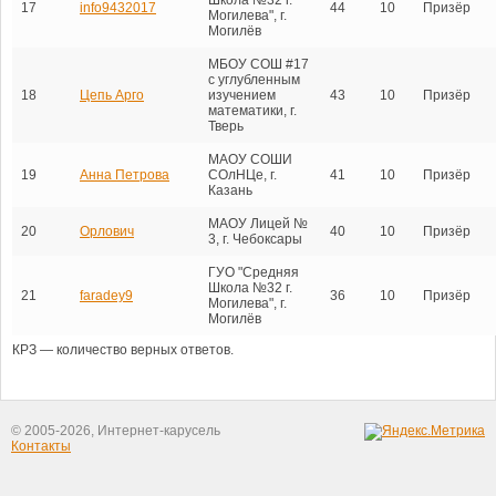
17
info9432017
44
10
Призёр
Могилева", г.
Могилёв
МБОУ СОШ #17
с углубленным
18
Цепь Арго
изучением
43
10
Призёр
математики, г.
Тверь
МАОУ СОШИ
19
Анна Петрова
СОлНЦе, г.
41
10
Призёр
Казань
МАОУ Лицей №
20
Орлович
40
10
Призёр
3, г. Чебоксары
ГУО "Средняя
Школа №32 г.
21
faradey9
36
10
Призёр
Могилева", г.
Могилёв
КРЗ — количество верных ответов.
© 2005-2026, Интернет-карусель
Контакты