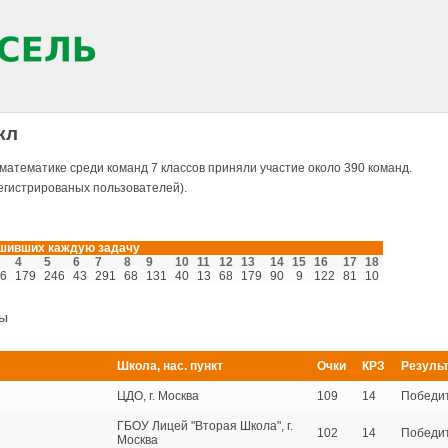
кл
математике среди команд 7 классов приняли участие около 390 команд.
егистрированых пользователей).
ешивших каждую задачу
4
5
6
7
8
9
10
11
12
13
14
15
16
17
18
6
179
246
43
291
68
131
40
13
68
179
90
9
122
81
10
ры
Школа, нас. пункт
Очки
КРЗ
Резуль
ЦДО, г. Москва
109
14
Победи
ГБОУ Лицей "Вторая Школа", г.
102
14
Победи
Москва