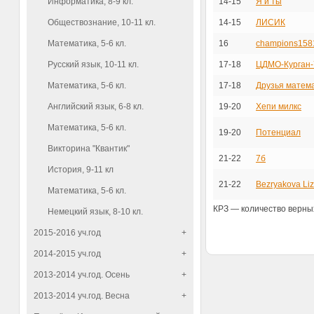
Информатика, 8-9 кл.
14-15
Я и ты
Обществознание, 10-11 кл.
14-15
ЛИСИК
Математика, 5-6 кл.
16
сhampions158
Русский язык, 10-11 кл.
17-18
ЦДМО-Курган-
Математика, 5-6 кл.
17-18
Друзья матем
Английский язык, 6-8 кл.
19-20
Хепи милкс
Математика, 5-6 кл.
19-20
Потенциал
Викторина "Квантик"
21-22
7б
История, 9-11 кл
21-22
Bezryakova Li
Математика, 5-6 кл.
КРЗ — количество верных
Немецкий язык, 8-10 кл.
2015-2016 уч.год
+
2014-2015 уч.год
+
2013-2014 уч.год. Осень
+
2013-2014 уч.год. Весна
+