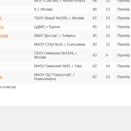
МОУ СОШ №5, г. Магнитогорск
68
13
Призёр
0, г. Москва
68
13
Призёр
1
ГБОУ Лицей №1581, г. Москва
67
13
Призёр
7а
ЦДМО, г. Курган
65
13
Призёр
атики
МШЛ "Достар", г. Алматы
65
13
Призёр
МАОУ СОШ №18, г. Сыктывкар
63
12
Призёр
ГБОУ Гимназия №1544, г.
63
9
Призёр
Москва
МАОУ Гимназия №93, г. Уфа
62
14
Призёр
МАОУ ОЦ "Горностай", г.
za
62
13
Призёр
Новосибирск
 ответов.