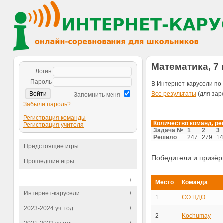
Математика, 7 
Логин
Пароль
В Интернет-карусели по 
Все результаты
(для зар
Запомнить меня
Забыли пароль?
Регистрация команды
Количество команд, р
Регистрация учителя
Задача №
1
2
3
Решило
247
279
14
Предстоящие игры
Победители и призё
Прошедшие игры
−
+
Место
Команда
Интернет-карусели
+
1
СО ЦДО
2023-2024 уч. год
+
2
Kochumay