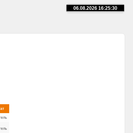
06.08.2026 16:25:31
тат
тель
тель