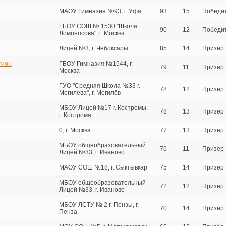
МАОУ Гимназия №93, г. Уфа
93
15
Победи
ГБОУ СОШ № 1530 "Школа
90
12
Победи
Ломоносова", г. Москва
Лицей №3, г. Чебоксары
85
14
Призёр
гион
ГБОУ Гимназия №1544, г.
79
11
Призёр
Москва
ГУО "Средняя Школа №33 г.
78
12
Призёр
Могилёва", г. Могилёв
МБОУ Лицей №17 г. Костромы,
78
13
Призёр
г. Кострома
0, г. Москва
77
13
Призёр
МБОУ общеобразовательный
76
11
Призёр
Лицей №33, г. Иваново
МАОУ СОШ №18, г. Сыктывкар
75
14
Призёр
МБОУ общеобразовательный
72
12
Призёр
Лицей №33, г. Иваново
МБОУ ЛСТУ № 2 г. Пензы, г.
70
14
Призёр
Пенза