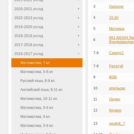
2021-2022 уч.год
+
3
Owlzone
2020-2021 уч.год
+
4
15:30
2022-2023 уч.год
+
2019-2020 уч.год
+
5
Матрица
2018-2019 уч.год
+
КК1-М1544 Ле
6
Вундеркиндов
2017-2018 уч.год
+
7-8
Сириус1
2016-2017 уч.год
−
Математика, 7 кл
7-8
Рататуй
Математика, 5-6 кл
9
BGB
Русский язык, 8-9 кл.
10
апельсин
Английский язык, 9-11 кл.
Математика, 10-11 кл.
11
Ордин
Математика, 5-6 кл.
12
Кружок
Математика, 9 кл.
13
sputnik_7
Математика, 5-6 кл.