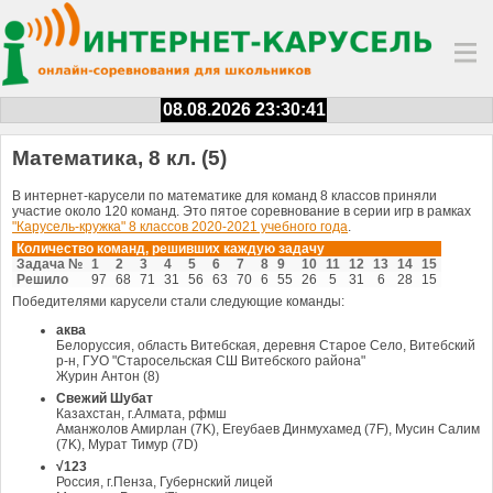
08.08.2026 23:30:41
Математика, 8 кл. (5)
В интернет-карусели по математике для команд 8 классов приняли
участие около 120 команд. Это пятое соревнование в серии игр в рамках
"Карусель-кружка" 8 классов 2020-2021 учебного года
.
Количество команд, решивших каждую задачу
Задача №
1
2
3
4
5
6
7
8
9
10
11
12
13
14
15
Решило
97
68
71
31
56
63
70
6
55
26
5
31
6
28
15
Победителями карусели стали следующие команды:
аква
Белоруссия, область Витебская, деревня Старое Село, Витебский
р-н, ГУО "Старосельская СШ Витебского района"
Журин Антон (8)
Свежий Шубат
Казахстан, г.Алмата, рфмш
Аманжолов Амирлан (7K), Егеубаев Динмухамед (7F), Мусин Салим
(7K), Мурат Тимур (7D)
√123
Россия, г.Пенза, Губернский лицей