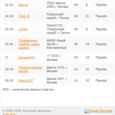
ГБОУ Школа
12-13
вектор
49
8
Призёр
2083, г. Москва
Губернский
14-16
Глеб. М
46
11
Призёр
лицей, г. Пенза
ГБНОУ ПО
14-16
12345
"Губернский
46
9
Призёр
лицей", г. Пенза
Переменных
МАОУ Лицей
14-16
требуют наши
№130, г.
46
10
Призёр
сердца
Екатеринбург
ｎ°1530, г.
17
Бальной))))
43
10
Призёр
Москва
Горизонтальная
Школа 1415, г.
18-19
41
11
Призёр
школа
Москва
Школа 1557, г.
18-19
Ruka1557
41
10
Призёр
Москва
КРЗ — количество верных ответов.
© 2005-2026, Интернет-карусель
Контакты