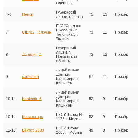
Одинцово
Губернский
4-6
Пепси
75
13
Призёр
Лицей, г. Пенза
ГУО "Средняя
Школа №2 г.
7
СШ№2_Толочин
73
11
Призёр
Толочина", г.
Толочин
Губернский
лицей, г.
8
Данилин С.
72
12
Призёр
Пензенская
область
Лицей имени
Дмитрия
9
cantemir5
67
11
Призёр
Кантемира, г.
Кишинёв
Лицей имени
Дмитрия
10-11
Kantemir_6
52
9
Призёр
Кантемира, г.
Кишинёв
ГБОУ Школа №
10-11
Космостарс
52
9
Призёр
1133, г. Москва
ГБОУ Школа
12-13
Вектор 2083
49
8
Призёр
2083, г. Москва