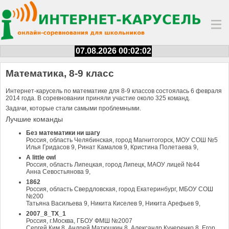
07.08.2026 00:02:03
Математика, 8-9 класс
Интернет-карусель по математике для 8-9 классов состоялась 6 февраля
2014 года. В соревновании приняли участие около 325 команд.
Задачи, которые стали самыми проблемными.
Лучшие команды
Без математики ни шагу
Россия, область Челябинская, город Магнитогорск, МОУ СОШ №5
Илья Гридасов 9, Ринат Камалов 9, Кристина Полетаева 9,
A little owl
Россия, область Липецкая, город Липецк, МАОУ лицей №44
Анна Севостьянова 9,
1862
Россия, область Свердловская, город Екатеринбург, МБОУ СОШ
№200
Татьяна Васильева 9, Никита Киселев 9, Никита Арефьев 9,
2007_8_TX_1
Россия, г.Москва, ГБОУ ФМШ №2007
Сергей Ким 8, Андрей Матюшкин 8, Александр Кучеренко 8, Егор