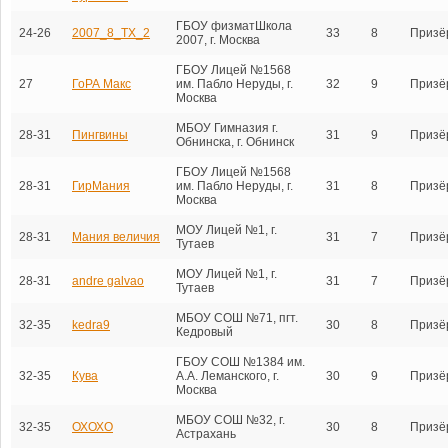
ГБОУ физматШкола
24-26
2007_8_TX_2
33
8
Призё
2007, г. Москва
ГБОУ Лицей №1568
27
ГоРА Макс
им. Пабло Неруды, г.
32
9
Призё
Москва
МБОУ Гимназия г.
28-31
Пингвины
31
9
Призё
Обнинска, г. Обнинск
ГБОУ Лицей №1568
28-31
ГирМания
им. Пабло Неруды, г.
31
8
Призё
Москва
МОУ Лицей №1, г.
28-31
Мания величия
31
7
Призё
Тутаев
МОУ Лицей №1, г.
28-31
andre galvao
31
7
Призё
Тутаев
МБОУ СОШ №71, пгт.
32-35
kedra9
30
8
Призё
Кедровый
ГБОУ СОШ №1384 им.
32-35
Кува
А.А. Леманского, г.
30
9
Призё
Москва
МБОУ СОШ №32, г.
32-35
ОХОХО
30
8
Призё
Астрахань