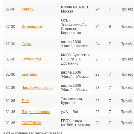
Школа №1636, г.
27-30
Хакеры
24
7
Призёр
Москва
ОУВК
"Вундеркинд" с.
27-30
Вундеркинд
24
6
Призёр
Садовое, г.
Киргиз стан
школа 1636
27-30
Совы
24
7
Призёр
"Ника", г. Москва
МАОУ Бутовская
31-36
Оптимисты
СОШ № 2, г.
23
7
Призёр
Дрожжино
школа 1636
31-36
Братаны
23
7
Призёр
"Ника", г. Москва
школа 1636
31-36
Чикабамбонаторы
23
7
Призёр
"Ника", г. Москва
Техномишки, г.
31-36
TmV
23
7
Призёр
Куркино
31-36
Я один я 4 класс
уФА, г. Raf
23
7
Призёр
ГБОУ школа
31-36
СМЕТАНКА
23
7
Призёр
№1568, г. Москва
КРЗ — количество верных ответов.