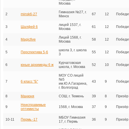
Москва
Гимназия №27, г.
2
minsk6-27
67
12
Победи
Минск
лицей 1537, г.
3
Шалфей 6
61
12
Победи
Москва
Лицей 1568, г.
4
Magicfive
58
12
Победи
Москва
школа 3, г. школа
5
Перспектива 5-6
55
12
Победи
3
Курчатовская
6
юные архимеды 6 ж
52
10
Победи
школа, г. Москва
МОУ СО лицей
№5
7
6 класс "Б"
43
9
Победи
им.Ю.А.Гагарина,
г. Волгоград
8
Манюня
СОШ, г. Тюмень
39
8
Призёр
Неисправимые
9
1568, г. Москва
37
9
Призёр
оптимисты
МБОУ Гимназия
10-11
Пермь -17
36
9
Призёр
17, г. Пермь