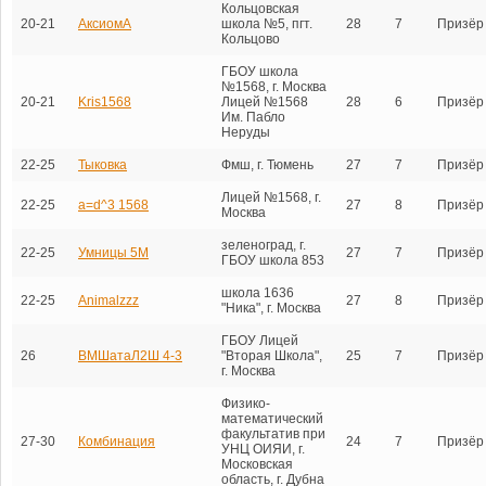
Кольцовская
20-21
АксиомА
школа №5, пгт.
28
7
Призёр
Кольцово
ГБОУ школа
№1568, г. Москва
20-21
Kris1568
Лицей №1568
28
6
Призёр
Им. Пабло
Неруды
22-25
Тыковка
Фмш, г. Тюмень
27
7
Призёр
Лицей №1568, г.
22-25
a=d^3 1568
27
8
Призёр
Москва
зеленоград, г.
22-25
Умницы 5М
27
7
Призёр
ГБОУ школа 853
школа 1636
22-25
Animalzzz
27
8
Призёр
"Ника", г. Москва
ГБОУ Лицей
26
ВМШатаЛ2Ш 4-3
"Вторая Школа",
25
7
Призёр
г. Москва
Физико-
математический
факультатив при
27-30
Комбинация
24
7
Призёр
УНЦ ОИЯИ, г.
Московская
область, г. Дубна