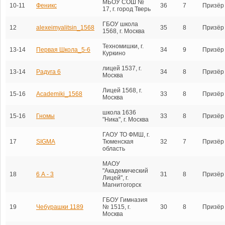
МБОУ СОШ №
10-11
Феникс
36
7
Призёр
17, г. город Тверь
ГБОУ школа
12
alexeimyalitsin_1568
35
8
Призёр
1568, г. Москва
Техномишки, г.
13-14
Первая Школа_5-6
34
9
Призёр
Куркино
лицей 1537, г.
13-14
Радуга 6
34
8
Призёр
Москва
Лицей 1568, г.
15-16
Academiki_1568
33
8
Призёр
Москва
школа 1636
15-16
Гномы
33
8
Призёр
"Ника", г. Москва
ГАОУ ТО ФМШ, г.
17
SIGMA
Тюменская
32
7
Призёр
область
МАОУ
"Академический
18
6 А - 3
31
8
Призёр
Лицей", г.
Магнитогорск
ГБОУ Гимназия
19
Чебурашки 1189
№ 1515, г.
30
8
Призёр
Москва