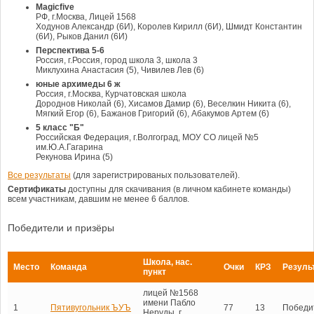
Magicfive
РФ, г.Москва, Лицей 1568
Ходунов Александр (6И), Королев Кирилл (6И), Шмидт Константин
(6И), Рыков Данил (6И)
Перспектива 5-6
Россия, г.Россия, город школа 3, школа 3
Миклухина Анастасия (5), Чивилев Лев (6)
юные архимеды 6 ж
Россия, г.Москва, Курчатовская школа
Дороднов Николай (6), Хисамов Дамир (6), Веселкин Никита (6),
Мягкий Егор (6), Бажанов Григорий (6), Абакумов Артем (6)
5 класс "Б"
Российская Федерация, г.Волгоград, МОУ СО лицей №5
им.Ю.А.Гагарина
Рекунова Ирина (5)
Все результаты
(для зарегистрированых пользователей).
Сертификаты
доступны для скачивания (в личном кабинете команды)
всем участникам, давшим не менее 6 баллов.
Победители и призёры
Школа, нас.
Место
Команда
Очки
КРЗ
Резуль
пункт
лицей №1568
имени Пабло
1
Пятивугольник ЪУЪ
77
13
Победи
Неруды, г.