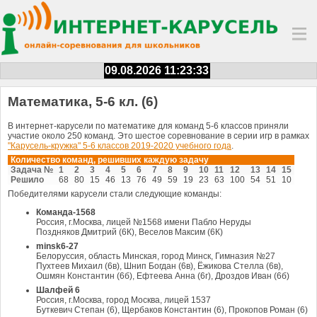
09.08.2026 11:23:34
Математика, 5-6 кл. (6)
В интернет-карусели по математике для команд 5-6 классов приняли
участие около 250 команд. Это шестое соревнование в серии игр в рамках
"Карусель-кружка" 5-6 классов 2019-2020 учебного года
.
Количество команд, решивших каждую задачу
Задача №
1
2
3
4
5
6
7
8
9
10
11
12
13
14
15
Решило
68
80
15
46
13
76
49
59
19
23
63
100
54
51
10
Победителями карусели стали следующие команды:
Команда-1568
Россия, г.Москва, лицей №1568 имени Пабло Неруды
Поздняков Дмитрий (6К), Веселов Максим (6К)
minsk6-27
Белоруссия, область Минская, город Минск, Гимназия №27
Пухтеев Михаил (6в), Шнип Богдан (6в), Ёжикова Стелла (6в),
Ошмян Константин (6б), Ефтеева Анна (6г), Дроздов Иван (6б)
Шалфей 6
Россия, г.Москва, город Москва, лицей 1537
Буткевич Степан (6), Щербаков Константин (6), Прокопов Роман (6)