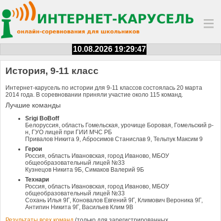
10.08.2026 19:29:47
История, 9-11 класс
Интернет-карусель по истории для 9-11 классов состоялась 20 марта
2014 года. В соревновании приняли участие около 115 команд.
Лучшие команды
Srigi BoBoff
Белоруссия, область Гомельская, урочище Боровая, Гомельский р-
н, ГУО лицей при ГИИ МЧС РБ
Привалов Никита 9, Абросимов Станислав 9, Тельпук Максим 9
Герои
Россия, область Ивановская, город Иваново, МБОУ
общеобразовательный лицей №33
Кузнецов Никита 9Б, Симаков Валерий 9Б
Технари
Россия, область Ивановская, город Иваново, МБОУ
общеобразовательный лицей №33
Сохань Илья 9Г, Коновалов Евгений 9Г, Климович Вероника 9Г,
Антипин Никита 9Г, Васильев Клим 9В
Результаты всех команд
(только для зарегистрированных