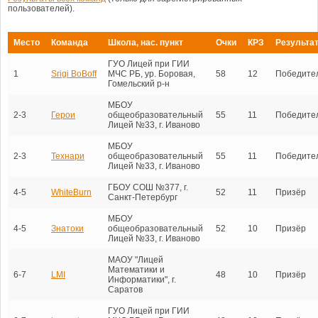
пользователей).
Место
Команда
Школа, нас. пункт
Очки
КРЗ
Результа
ГУО Лицей при ГИИ
1
Srigi BoBoff
МЧС РБ, ур. Боровая,
58
12
Победите
Гомельский р-н
МБОУ
2-3
Герои
общеобразовательный
55
11
Победите
Лицей №33, г. Иваново
МБОУ
2-3
Технари
общеобразовательный
55
11
Победите
Лицей №33, г. Иваново
ГБОУ СОШ №377, г.
4-5
WhiteBurn
52
11
Призёр
Санкт-Петербург
МБОУ
4-5
Знатоки
общеобразовательный
52
10
Призёр
Лицей №33, г. Иваново
МАОУ "Лицей
Математики и
6-7
LMI
48
10
Призёр
Информатики", г.
Саратов
ГУО Лицей при ГИИ