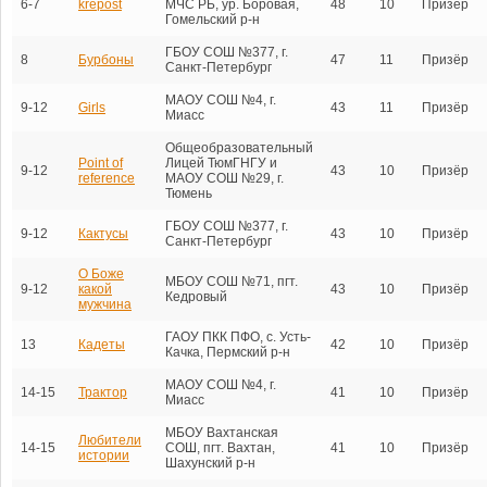
6-7
krepost
МЧС РБ, ур. Боровая,
48
10
Призёр
Гомельский р-н
ГБОУ СОШ №377, г.
8
Бурбоны
47
11
Призёр
Санкт-Петербург
МАОУ СОШ №4, г.
9-12
Girls
43
11
Призёр
Миасс
Общеобразовательный
Point of
Лицей ТюмГНГУ и
9-12
43
10
Призёр
reference
МАОУ СОШ №29, г.
Тюмень
ГБОУ СОШ №377, г.
9-12
Кактусы
43
10
Призёр
Санкт-Петербург
О Боже
МБОУ СОШ №71, пгт.
9-12
какой
43
10
Призёр
Кедровый
мужчина
ГАОУ ПКК ПФО, с. Усть-
13
Кадеты
42
10
Призёр
Качка, Пермский р-н
МАОУ СОШ №4, г.
14-15
Трактор
41
10
Призёр
Миасс
МБОУ Вахтанская
Любители
14-15
СОШ, пгт. Вахтан,
41
10
Призёр
истории
Шахунский р-н